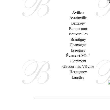
D
Avillers
Avrainville
Battexey
Bettoncourt
Bouxurulles
Brantigny
Chamagne
Essegney
Évaux-et-Ménil
Florémont
Gircourt-lès-Viéville
Hergugney
Langley