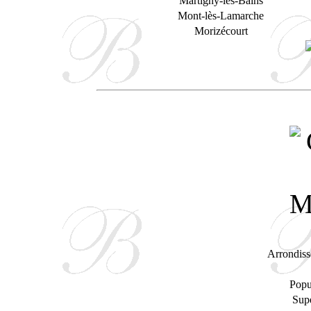
Martigny-les-Bains
Mont-lès-Lamarche
Morizécourt
Arrondiss
Popu
Supe