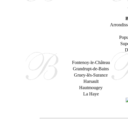
B
Arrondiss
Popu
Supe
D
Fontenoy-le-Château
Grandrupt-de-Bains
Gruey-lès-Surance
Harsault
Hautmougey
La Haye