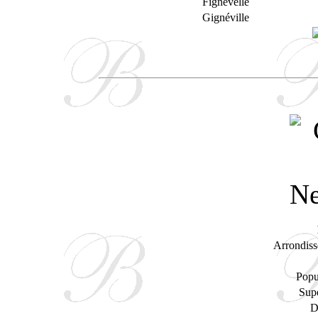
Fignévelle
Gignéville
Arrondiss
Popu
Supe
D