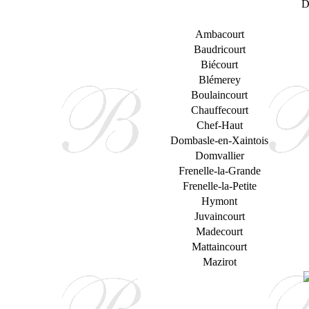
D
Ambacourt
Baudricourt
Biécourt
Blémerey
Boulaincourt
Chauffecourt
Chef-Haut
Dombasle-en-Xaintois
Domvallier
Frenelle-la-Grande
Frenelle-la-Petite
Hymont
Juvaincourt
Madecourt
Mattaincourt
Mazirot