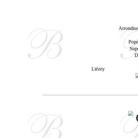
Arrondiss
Popu
Supe
D
Liézey