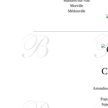
Mandres-sur-Vair
Morville
Médonville
Arrondiss
Popu
Supe