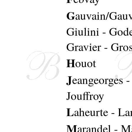
G
auvain/Gau
Giulini
-
Gode
Gravier
-
Gro
H
ouot
J
eangeorges
Jouffroy
L
aheurte
-
La
M
arandel
-
M