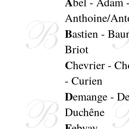
A
bel
-
Adam
Anthoine/Ant
B
astien
-
Bau
Briot
C
hevrier
-
Cho
-
Curien
D
emange
-
D
Duchêne
F
ebvay