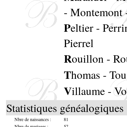
-
Montemont
P
eltier
-
Perri
Pierrel
R
ouillon
-
Ro
T
homas
-
Tou
V
illaume
-
Vo
Statistiques généalogiques 
Nbre de naissances :
81
Nbre de mariages :
57