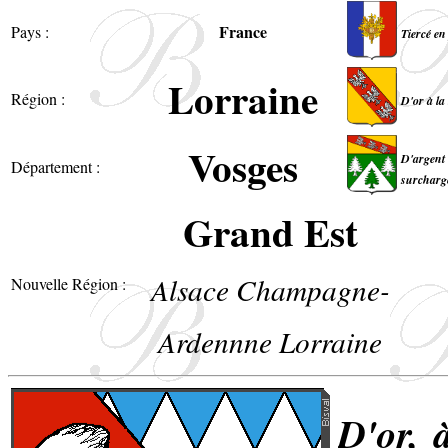
France
Pays :
Tiercé en
Lorraine
Région :
D'or à la
Vosges
D'argent 
Département :
surchargé
Grand Est
Alsace Champagne-
Nouvelle Région :
Ardennne Lorraine
D'or, 