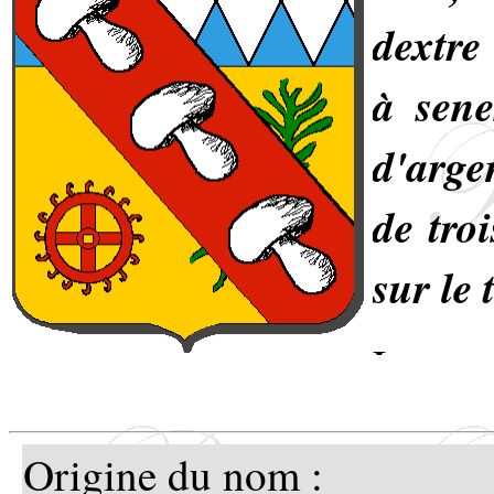
dextre
à sene
d'arge
de tro
sur le 
Les m
Saulx
Origine du nom :
présen