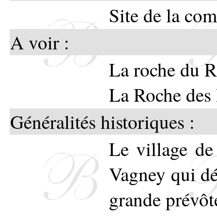
commu
Site de la c
Les ch
A voir :
sont d
La roche du R
gueul
La Roche des 
rappell
Généralités historiques :
Le village de
Union de
Vagney qui dé
grande prévôt