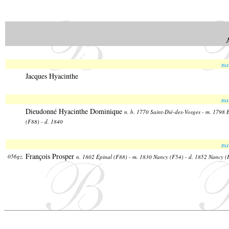
na
Jacques Hyacinthe
na
Dieudonné Hyacinthe Dominique
n. b. 1770 Saint-Dié-des-Vosges - m. 1798 
(F88) - d. 1840
na
François Prosper
056gz.
n. 1802 Épinal (F88) - m. 1830 Nancy (F54) - d. 1852 Nancy (