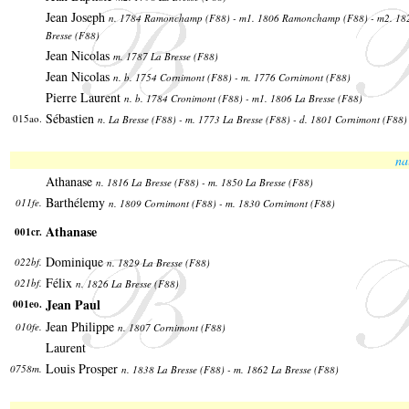
Jean Joseph
n. 1784 Ramonchamp (F88) - m1. 1806 Ramonchamp (F88) - m2. 18
Bresse (F88)
Jean Nicolas
m. 1787 La Bresse (F88)
Jean Nicolas
n. b. 1754 Cornimont (F88) - m. 1776 Cornimont (F88)
Pierre Laurent
n. b. 1784 Cronimont (F88) - m1. 1806 La Bresse (F88)
Sébastien
015ao.
n. La Bresse (F88) - m. 1773 La Bresse (F88) - d. 1801 Cornimont (F88)
na
Athanase
n. 1816 La Bresse (F88) - m. 1850 La Bresse (F88)
Barthélemy
011fe.
n. 1809 Cornimont (F88) - m. 1830 Cornimont (F88)
Athanase
001cr.
Dominique
022bf.
n. 1829 La Bresse (F88)
Félix
021bf.
n. 1826 La Bresse (F88)
Jean Paul
001eo.
Jean Philippe
010fe.
n. 1807 Cornimont (F88)
Laurent
Louis Prosper
0758m.
n. 1838 La Bresse (F88) - m. 1862 La Bresse (F88)