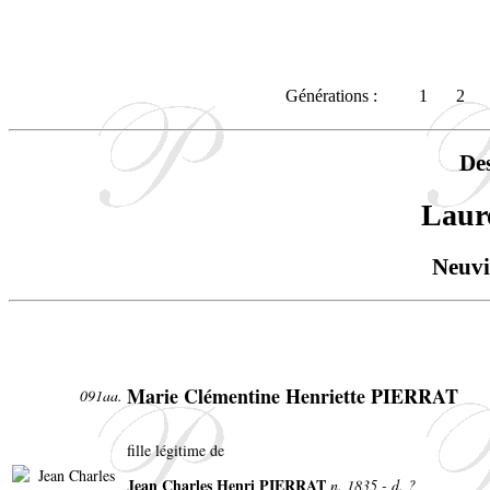
Générations :
1
2
De
Laur
Neuvi
Marie Clémentine Henriette PIERRAT
091aa.
fille légitime de
Jean Charles Henri PIERRAT
n. 1835 - d. ?