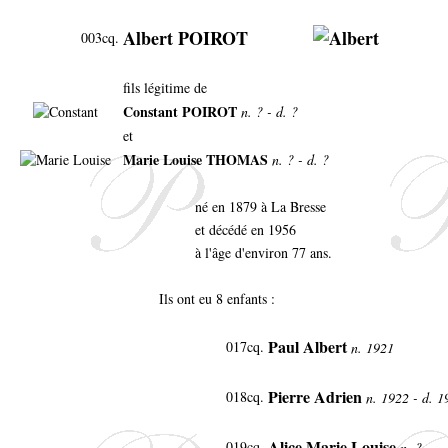
Albert POIROT
003cq.
fils légitime de
Constant POIROT
n. ? - d. ?
et
Marie Louise THOMAS
n. ? - d. ?
né en 1879 à La Bresse
et décédé en 1956
à l'âge d'environ 77 ans.
Ils ont eu 8 enfants :
Paul Albert
017cq.
n. 1921
Pierre Adrien
018cq.
n. 1922 - d. 
Alice Marie Louise
019cq.
n. ?