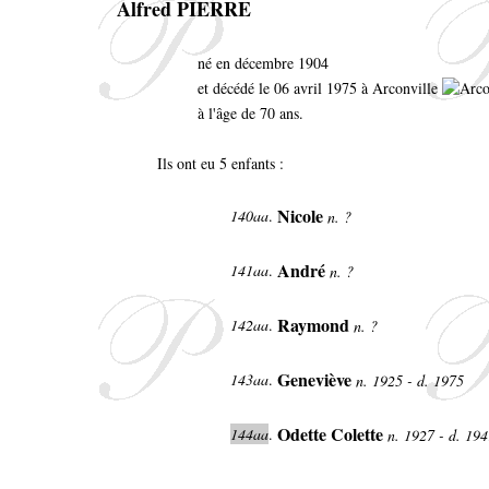
Alfred PIERRE
né en décembre 1904
et décédé le 06 avril 1975 à Arconville
à l'âge de 70 ans.
Ils ont eu 5 enfants :
Nicole
140aa
.
n. ?
André
141aa
.
n. ?
Raymond
142aa
.
n. ?
Geneviève
143aa
.
n. 1925 - d. 1975
Odette Colette
144aa
.
n. 1927 - d. 19