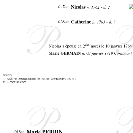
Nicolas
027aa
.
n. 1762 - d. ?
Catherine
028aa
.
n. 1763 - d. ?
des
Nicolas a épousé en 2
noces le 10 janvier 1764
Marie GERMAIN
n. 03 janvier 1719 Cornimont 
Sources :
1 - Archives départementales des Vosges, cote Edpt199-103711
Pierre TOUSSAINT
Marie PERRIN
018aa.