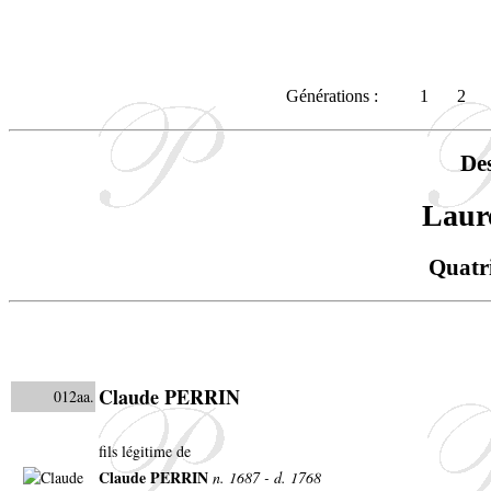
Générations :
1
2
De
Laur
Quatr
Claude PERRIN
012aa.
fils légitime de
Claude PERRIN
n. 1687 - d. 1768