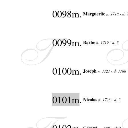
0098m.
Marguerite
n. 1718 - d.
0099m.
Barbe
n. 1719 - d. ?
0100m.
Joseph
n. 1721 - d. 1788
0101m
.
Nicolas
n. 1723 - d. ?
Gérard