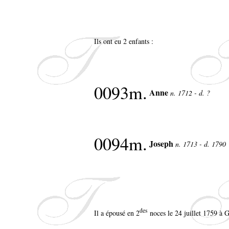
Ils ont eu 2 enfants :
0093m.
Anne
n. 1712 - d. ?
0094m.
Joseph
n. 1713 - d. 1790
des
Il a épousé en 2
noces le 24 juillet 1759 à 