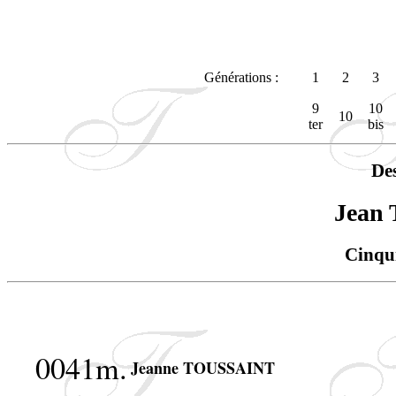
Générations :
1
2
3
9
10
10
ter
bis
De
Jean
Cinqu
0041m.
Jeanne TOUSSAINT