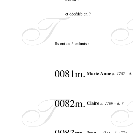
et décédée en ?
Ils ont eu 5 enfants :
0081m.
Marie Anne
n. 1707 - d.
0082m.
Claire
n. 1709 - d. ?
0083m.
Jean
n. 1711 - d. 1774