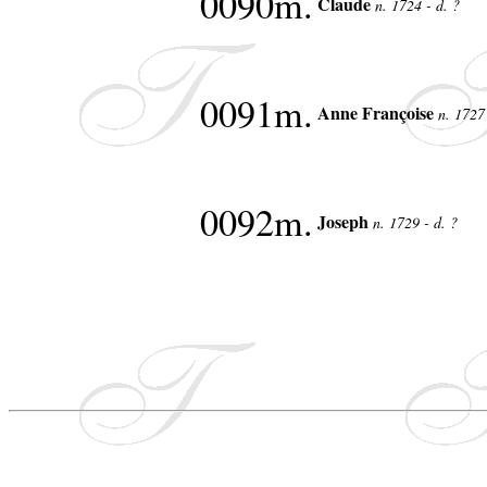
0090m.
Claude
n. 1724 - d. ?
0091m.
Anne Françoise
n. 1727
0092m.
Joseph
n. 1729 - d. ?