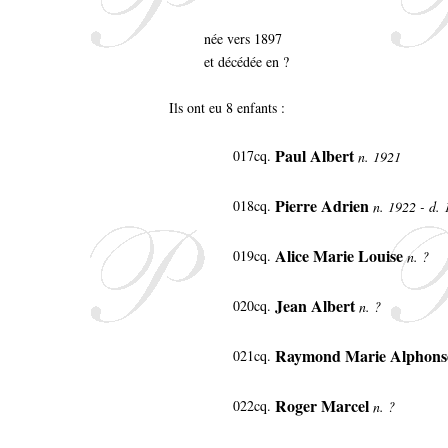
née vers 1897
et décédée en ?
Ils ont eu 8 enfants :
Paul Albert
017cq.
n. 1921
Pierre Adrien
018cq.
n. 1922 - d.
Alice Marie Louise
019cq.
n. ?
Jean Albert
020cq.
n. ?
Raymond Marie Alphon
021cq.
Roger Marcel
022cq.
n. ?