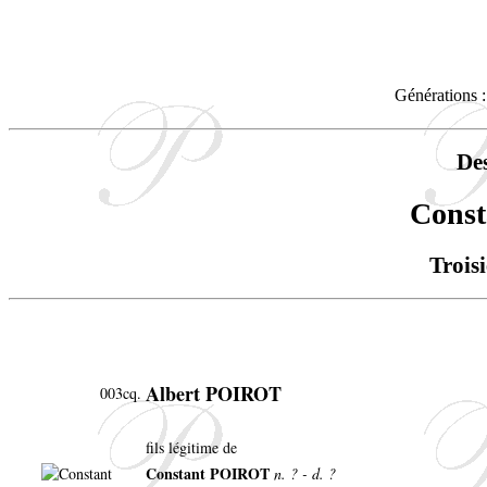
Générations :
De
Cons
Trois
Albert POIROT
003cq.
fils légitime de
Constant POIROT
n. ? - d. ?