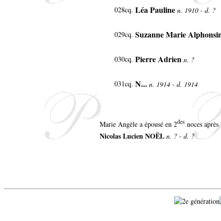
Léa Pauline
028cq.
n. 1910 - d. ?
Suzanne Marie Alphonsi
029cq.
Pierre Adrien
030cq.
n. ?
N...
031cq.
n. 1914 - d. 1914
des
Marie Angèle a épousé en 2
noces après 
Nicolas Lucien NOËL
n. ? - d. ?