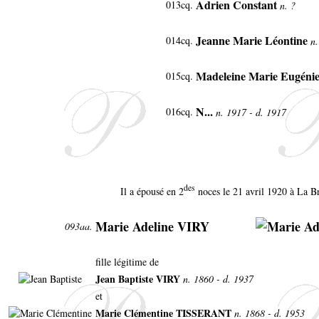
Adrien Constant
013cq.
n. ?
Jeanne Marie Léontine
014cq.
n.
Madeleine Marie Eugéni
015cq.
N...
016cq.
n. 1917 - d. 1917
des
Il a épousé en 2
noces le 21 avril 1920 à La Br
Marie Adeline VIRY
093aa.
fille légitime de
Jean Baptiste VIRY
n. 1860 - d. 1937
et
Marie Clémentine TISSERANT
n. 1868 - d. 1953