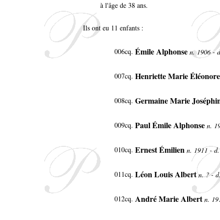
à l'âge de 38 ans.
Ils ont eu 11 enfants :
Émile Alphonse
006cq.
n. 1906 - 
Henriette Marie Éléonor
007cq.
Germaine Marie Joséphi
008cq.
Paul Émile Alphonse
009cq.
n. 1
Ernest Émilien
010cq.
n. 1911 - d
Léon Louis Albert
011cq.
n. ? - 
André Marie Albert
012cq.
n. 19