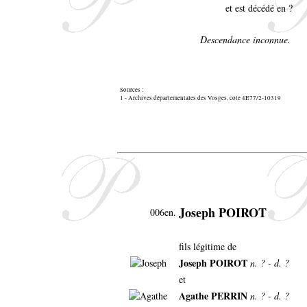
et est décédé en ?
Descendance inconnue.
Sources :
1 - Archives départementales des Vosges, cote 4E77/2-10319
Joseph POIROT
006en.
fils légitime de
Joseph POIROT
n. ? - d. ?
et
Agathe PERRIN
n. ? - d. ?