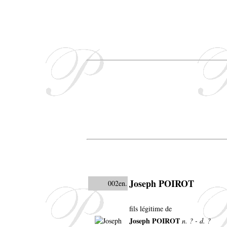
Joseph POIROT
002en.
fils légitime de
Joseph POIROT
n. ? - d. ?