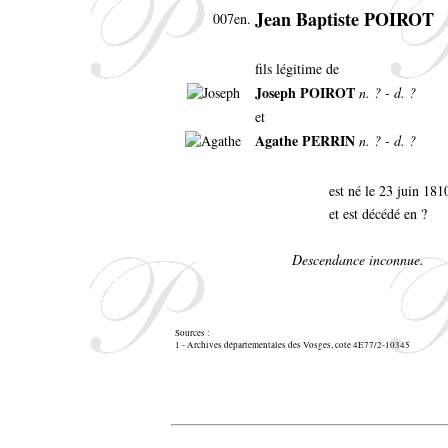
Jean Baptiste POIROT
007en.
fils légitime de
Joseph POIROT
n. ? - d. ?
et
Agathe PERRIN
n. ? - d. ?
est né le 23 juin 18
et est décédé en ?
Descendance inconnue.
Sources :
1 - Archives départementales des Vosges, cote 4E77/2-10345