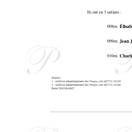
Ils ont eu 3 enfants :
Élisa
008en.
Jean 
009en.
Charl
010en.
Sources :
1 - Archives départementales des Vosges, cote 4E77/2-10328
2 - Archives départementales des Vosges, cote 4E77/2-10346
Pierre TOUSSAINT