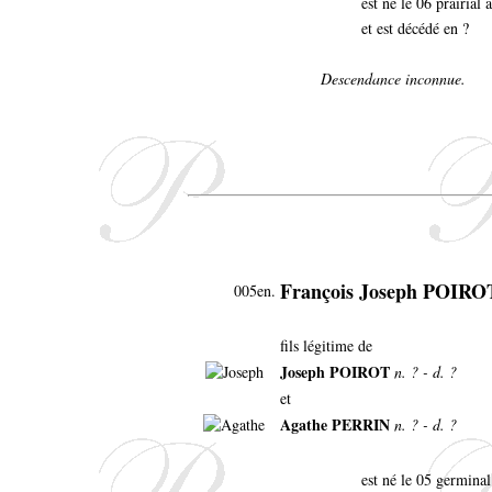
est né le 06 prairial
et est décédé en ?
Descendance inconnue.
François Joseph POIRO
005en.
fils légitime de
Joseph POIROT
n. ? - d. ?
et
Agathe PERRIN
n. ? - d. ?
est né le 05 germina