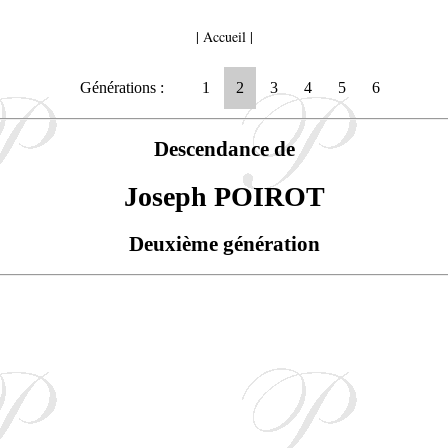
|
Accueil
|
Générations :
1
2
3
4
5
6
Descendance de
Joseph POIROT
Deuxième génération