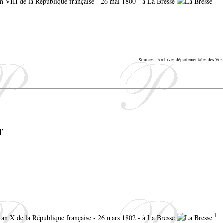
 an VIII de la République française - 26 mai 1800 - à La Bresse
Sources : Archives départementales des V
T
1
l an X de la République française - 26 mars 1802 - à La Bresse