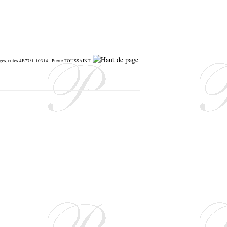
osges, cotes 4E77/1-10314 - Pierre TOUSSAINT