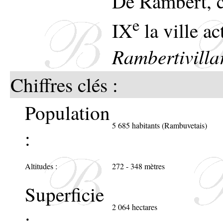
De Rambert, c
l'évêc
résista
e
Léopo
IX
la ville ac
plusieu
la croi
Rambertivilla
Chiffres clés :
Les in
Citatio
Population
signif
1925 :
5 685 habitants (Rambuvetais)
:
famille
"Cité a
le titr
Altitudes :
272 - 348 mètres
août e
Superficie
Les cr
bombar
2 064 hectares
: