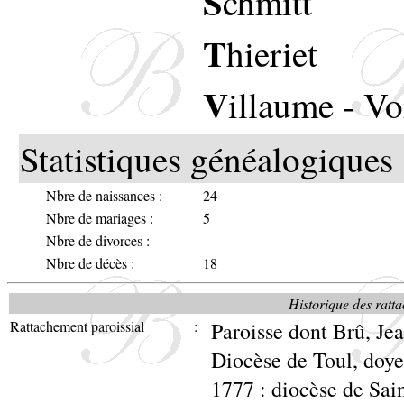
S
chmitt
T
hieriet
V
illaume
-
Vo
Statistiques généalogiques 
Nbre de naissances :
24
Nbre de mariages :
5
Nbre de divorces :
-
Nbre de décès :
18
Historique des ratta
Rattachement paroissial
:
Paroisse dont Brû, Je
Diocèse de Toul, doy
1777 : diocèse de Sai