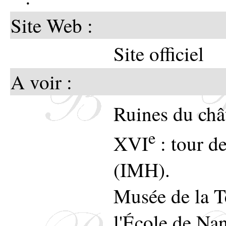
rempor
courag
Site Web :
père d
dont pl
Site officiel
toujour
La Lé
A voir :
inaltér
Ramber
Ruines du châ
héroïq
Citatio
e
placée 
XVI
: tour de
novem
de la 
(IMH).
l'inté
Musée de la Te
rare. 
l'École de Na