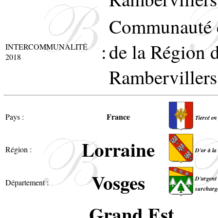
Communauté 
:
de la Région 
INTERCOMMUNALITÉ
2018
Rambervillers
France
Pays :
Tiercé en
Lorraine
Région :
D'or à la
Vosges
D'argent 
Département :
surchargé
Grand Est