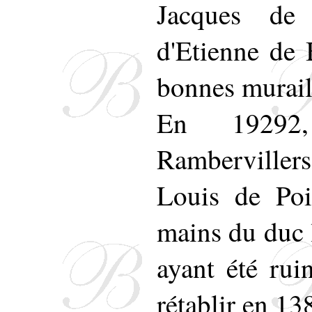
il est 
Jacques de 
dessous
d'Etienne de B
bonnes muraill
En 19292,
Ramberviller
Louis de Poi
mains du duc l
ayant été rui
rétablir en 13