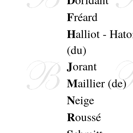
F
réard
H
alliot
-
Hato
(du)
J
orant
M
aillier (de)
N
eige
R
oussé