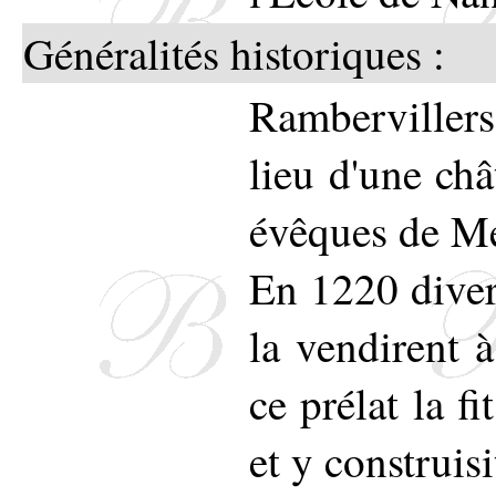
hérald
Généralités historiques :
la Lég
Rambervillers
sans ru
lieu d'une ch
sur un
évêques de Me
comme 
En 1220 divers
etc..
la vendirent 
s'assi
ce prélat la f
d'honn
et y construis