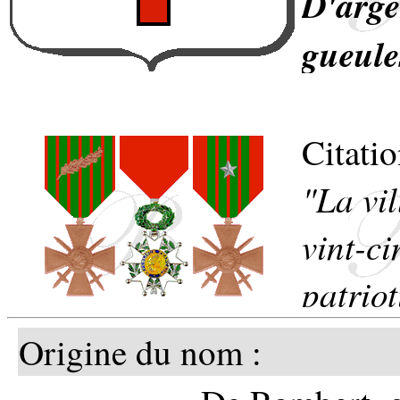
D'arg
gueul
majusc
d'azur
Citatio
"La vil
d'honn
vint-ci
Le bl
patriot
célébr
Gouver
Origine du nom :
Lorra
nécessa