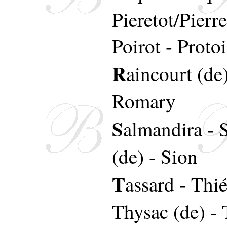
Pieretot/Pierre
Poirot
-
Protoi
R
aincourt (de
Romary
S
almandira
-
(de)
-
Sion
T
assard
-
Thié
Thysac (de)
-