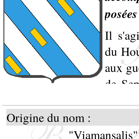
posées
Il s'a
du Hou
aux gue
de Sep
camp e
l'armé
Origine du nom :
en exi
"Viamansalis