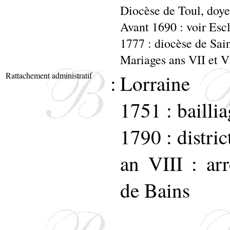
Diocèse de Toul, doye
Avant 1690 : voir Esc
1777 : diocèse de Sai
Mariages ans VII et VI
Rattachement administratif
:
Lorraine
1751 : bailli
1790 : distri
an VIII : ar
de Bains