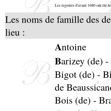
Les registres d'avant 1680 ont été 
Les noms de famille des de
lieu :
A
ntoine
B
arizey (de)
-
Bigot (de)
-
Bi
de Beaussican
Bois (de)
-
Br