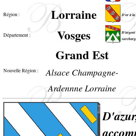
Lorraine
Région :
D'or à la
Vosges
D'argent 
Département :
surchargé
Grand Est
Alsace Champagne-
Nouvelle Région :
Ardennne Lorraine
D'azu
accomp