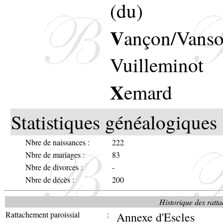
(du)
V
ançon/Vans
Vuilleminot
X
emard
Statistiques généalogiques 
Nbre de naissances :
222
Nbre de mariages :
83
Nbre de divorces :
-
Nbre de décès :
200
Historique des ratta
Rattachement paroissial
:
Annexe d'Escles