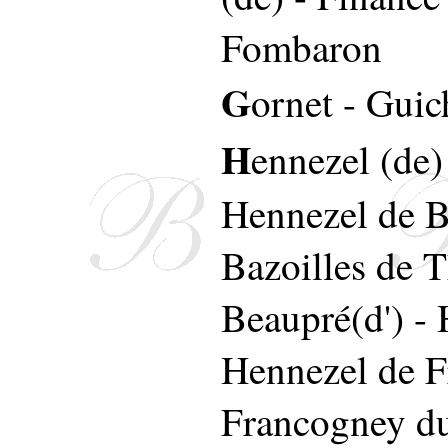
Fombaron
G
ornet
-
Guic
H
ennezel (de)
Hennezel de B
Bazoilles de T
Beaupré(d')
-
Hennezel de F
Francogney du