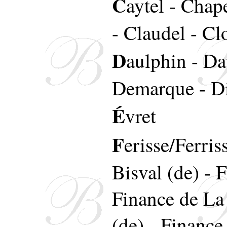
C
aytel
-
Chape
-
Claudel
-
Cl
D
aulphin
-
Da
Demarque
-
D
É
vret
F
erisse/Ferris
Bisval (de)
-
F
Finance de La
(de)
-
Finance