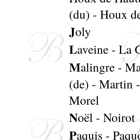
(du)
-
Houx de
J
oly
L
aveine
-
La G
M
alingre
-
Ma
(de)
-
Martin
Morel
N
oël
-
Noirot
P
aquis
-
Paquo