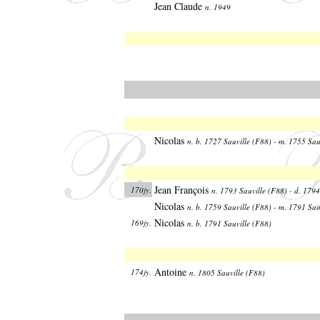
Jean Claude
n. 1949
Nicolas
n. b. 1727 Sauville (F88) - m. 1755 Sauv
Jean François
170jy.
n. 1793 Sauville (F88) - d. 1794
Nicolas
n. b. 1759 Sauville (F88) - m. 1791 Sa
Nicolas
169jy.
n. b. 1791 Sauville (F88)
Antoine
174jy.
n. 1805 Sauville (F88)