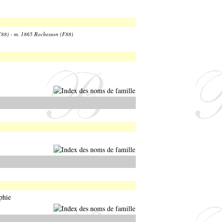
F88) - m. 1865 Rochesson (F88)
phie