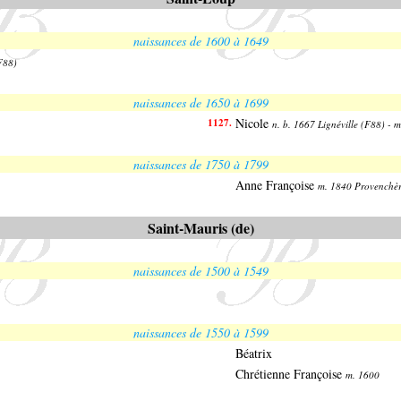
naissances de 1600 à 1649
F88)
naissances de 1650 à 1699
Nicole
1127.
n. b. 1667 Lignéville (F88) -
naissances de 1750 à 1799
Anne Françoise
m. 1840 Provenchèr
Saint-Mauris (de)
naissances de 1500 à 1549
naissances de 1550 à 1599
Béatrix
Chrétienne Françoise
m. 1600