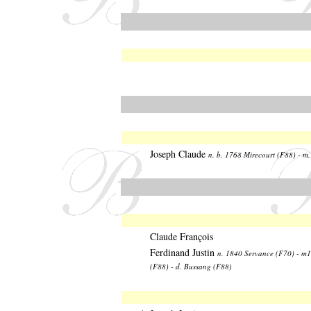
Joseph Claude
n. b. 1768 Mirecourt (F88) - 
Claude François
Ferdinand Justin
n. 1840 Servance (F70) - m
(F88) - d. Bussang (F88)