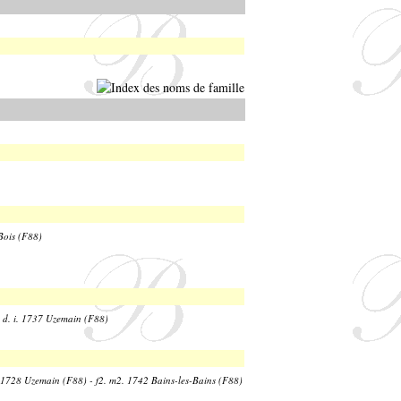
Bois (F88)
 d. i. 1737 Uzemain (F88)
 1728 Uzemain (F88) - f2. m2. 1742 Bains-les-Bains (F88)