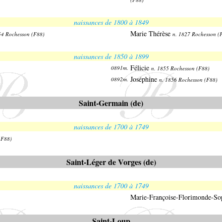
naissances de 1800 à 1849
Marie Thérèse
54 Rochesson (F88)
n. 1827 Rochesson (
naissances de 1850 à 1899
Félicie
0891m.
n. 1855 Rochesson (F88)
Joséphine
0892m.
n. 1856 Rochesson (F88)
Saint-Germain (de)
naissances de 1700 à 1749
 (F88)
Saint-Léger de Vorges (de)
naissances de 1700 à 1749
Marie-Françoise-Florimonde-So
Saint-Loup