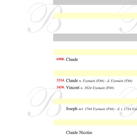
Claude
6900.
Claude
3214.
n. Uzemain (F88) - d. Uzemain (F88)
Vincent
3450.
n. 1624 Uzemain (F88)
Joseph
m3. 1704 Uzemain (F88) - d. i. 1724 Uz
Claude Nicolas