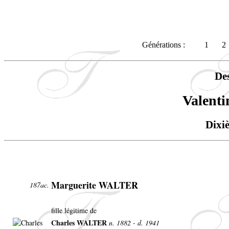
Générations :
1
2
De
Valent
Dixi
Marguerite WALTER
187ac.
fille légitime de
Charles WALTER
n. 1882 - d. 1941