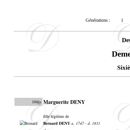
Générations :
1
De
Dem
Sixi
Marguerite DENY
104jy.
fille légitime de
Bernard DENY
n. 1747 - d. 1831