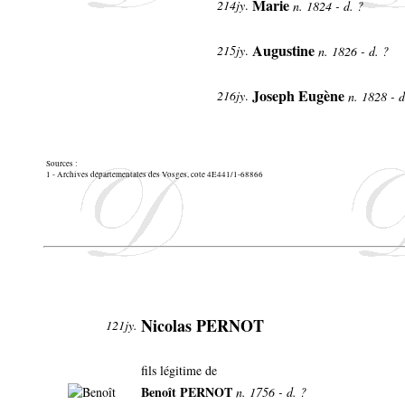
Marie
214jy
.
n. 1824 - d. ?
Augustine
215jy
.
n. 1826 - d. ?
Joseph Eugène
216jy
.
n. 1828 - 
Sources :
1 - Archives départementales des Vosges, cote 4E441/1-68866
Nicolas PERNOT
121jy.
fils légitime de
Benoît PERNOT
n. 1756 - d. ?