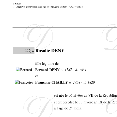
Sources :
1 - Archives départementales des Vosges, cote Edpt441/GG_7-68857
Rosalie DENY
116jy.
fille légitime de
Bernard DENY
n. 1747 - d. 1831
et
Françoise CHAILLY
n. 1758 - d. 1820
est née le 06 nivôse an VII de la Républ
et est décédée le 13 nivôse an IX de la R
à l'âge de 24 mois.