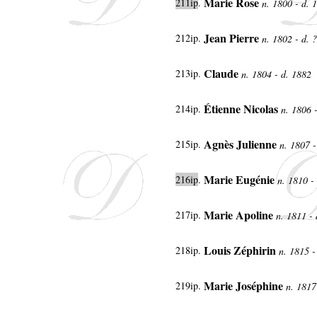
Marie Rose
211ip
.
n. 1800 - d.
Jean Pierre
212ip
.
n. 1802 - d. 
Claude
213ip.
n. 1804 - d. 1882
Étienne Nicolas
214ip.
n. 1806 
Agnès Julienne
215ip.
n. 1807 -
Marie Eugénie
216ip
.
n. 1810 -
Marie Apoline
217ip
.
n. 1811 -
Louis Zéphirin
218ip
.
n. 1815 -
Marie Joséphine
219ip
.
n. 1817