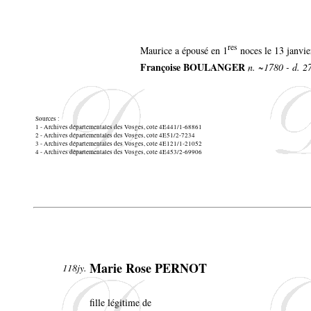
res
Maurice a épousé en 1
noces le 13 janvie
Françoise BOULANGER
n. ~1780 - d. 2
Sources :
1 - Archives départementales des Vosges, cote 4E441/1-68861
2 - Archives départementales des Vosges, cote 4E51/2-7234
3 - Archives départementales des Vosges, cote 4E121/1-21052
4 - Archives départementales des Vosges, cote 4E453/2-69906
Marie Rose PERNOT
118jy.
fille légitime de