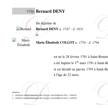
Bernard DENY
113jy.
fils légitime de
Bernard DENY
n. 1747 - d. 1831
et
Marie Élisabeth COLLOT
n. 1754 - d. 1794
est né le 28 février 1791 à Saint-Rem
er
a été baptisé le 1
mars 1791 à Saint-
et est décédé en janvier 1793 à Saint
à l'âge de 22 mois.
Sources :
1 - Archives départementales des Vosges, cote Edpt441/GG_7-68854
2 - Archives départementales des Vosges, cote Edpt441/GG_7-68856