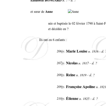
Élisabeth BONGARD
n. ? - d. ?
Anne
et sœur de
née et baptisée le 02 février 1790 à Saint
et décédée en ?
Ils ont eu 6 enfants :
Marie Louise
206jy
.
n. 1816 - d.
Nicolas
207jy
.
n. 1817 - d. ?
Reine
208jy
.
n. 1819 - d. ?
Françoise Apoline
209jy
.
n. 1821
Étienne
210jy
.
n. 1825 - d. ?