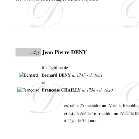
1 - Archives départementales des Vosges, cote Edpt441/GG_7-68856
Jean Pierre DENY
115jy.
fils légitime de
Bernard DENY
n. 1747 - d. 1831
et
Françoise CHAILLY
n. 1758 - d. 1820
est né le 25 messidor an IV de la Républi
et est décédé le 16 fructidor an IV de la
à l'âge de 51 jours.