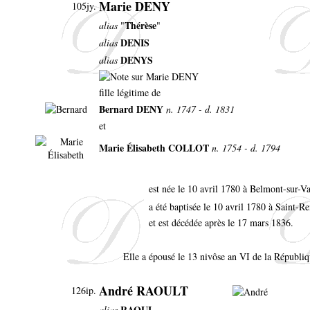
Marie DENY
105jy.
Thérèse
alias
"
"
DENIS
alias
DENYS
alias
fille légitime de
Bernard DENY
n. 1747 - d. 1831
et
Marie Élisabeth COLLOT
n. 1754 - d. 1794
est née le 10 avril 1780 à Belmont-sur-V
a été baptisée le 10 avril 1780 à Saint-
et est décédée après le 17 mars 1836.
Elle a épousé le 13 nivôse an VI de la Républi
André RAOULT
126ip.
RAOUL
alias