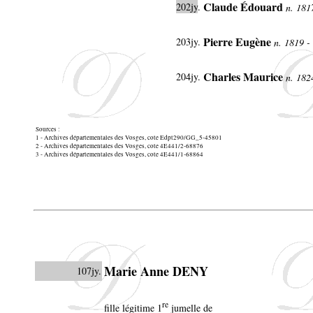
Claude Édouard
202jy
.
n. 181
Pierre Eugène
203jy
.
n. 1819 -
Charles Maurice
204jy
.
n. 182
Sources :
1 - Archives départementales des Vosges, cote Edpt290/GG_5-45801
2 - Archives départementales des Vosges, cote 4E441/2-68876
3 - Archives départementales des Vosges, cote 4E441/1-68864
Marie Anne DENY
107jy.
re
fille légitime 1
jumelle de