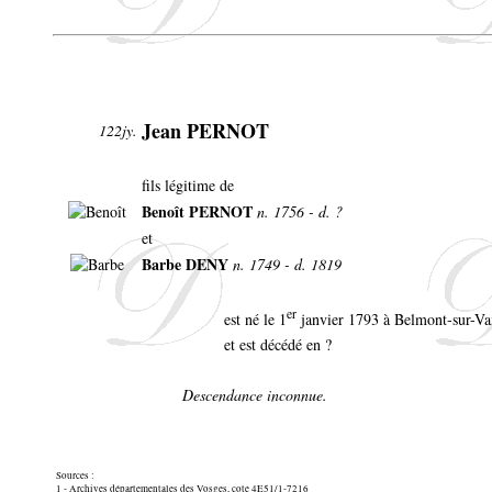
Jean PERNOT
122jy.
fils légitime de
Benoît PERNOT
n. 1756 - d. ?
et
Barbe DENY
n. 1749 - d. 1819
er
est né le 1
janvier 1793 à Belmont-sur-Va
et est décédé en ?
Descendance inconnue.
Sources :
1 - Archives départementales des Vosges, cote 4E51/1-7216