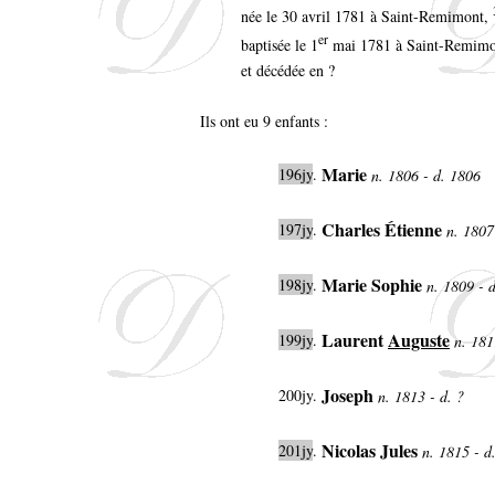
née le 30 avril 1781 à Saint-Remimont,
er
baptisée le 1
mai 1781 à Saint-Remim
et décédée en ?
Ils ont eu 9 enfants :
Marie
196jy
.
n. 1806 - d. 1806
Charles Étienne
197jy
.
n. 1807
Marie Sophie
198jy
.
n. 1809 - 
Laurent
Auguste
199jy
.
n. 181
Joseph
200jy
.
n. 1813 - d. ?
Nicolas Jules
201jy
.
n. 1815 - 