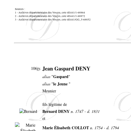
Sources :
1 - Archives départementales des Vosges, cote 4E441/1-68864
2 - Archives départementales des Vosges, cote 4E441/1-68872
3 - Archives départementales des Vosges, cote 4E441/GG_5-68852
Jean Gaspard DENY
106jy.
Gaspard
alias
"
"
le Jeune
alias
"
"
Meunier
fils légitime de
Bernard DENY
n. 1747 - d. 1831
et
Marie Élisabeth COLLOT
n. 1754 - d. 1794