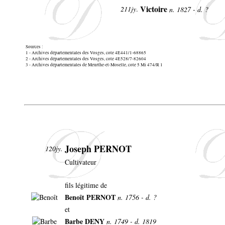
Victoire
211jy
.
n. 1827 - d. ?
Sources :
1 - Archives départementales des Vosges, cote 4E441/1-68865
2 - Archives départementales des Vosges, cote 4E528/7-82604
3 - Archives départementales de Meurthe-et-Moselle, cote 5 Mi 474/R 1
Joseph PERNOT
120jy.
Cultivateur
fils légitime de
Benoît PERNOT
n. 1756 - d. ?
et
Barbe DENY
n. 1749 - d. 1819