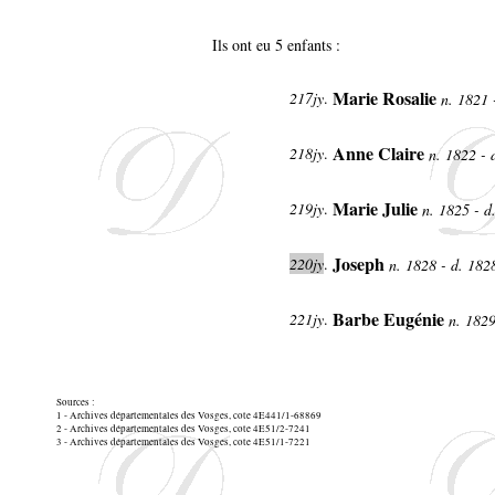
Ils ont eu 5 enfants :
Marie Rosalie
217jy
.
n. 1821 
Anne Claire
218jy
.
n. 1822 - 
Marie Julie
219jy
.
n. 1825 - d
Joseph
220jy
.
n. 1828 - d. 18
Barbe Eugénie
221jy
.
n. 1829
Sources :
1 - Archives départementales des Vosges, cote 4E441/1-68869
2 - Archives départementales des Vosges, cote 4E51/2-7241
3 - Archives départementales des Vosges, cote 4E51/1-7221