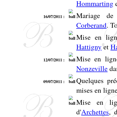
Hommarting
e
Mariage d
16/07/2011 :
Corberand
. T
Mise en lig
Hattigny
et
Ha
Mise en lig
12/07/2011 :
Nonzeville
dan
Quelques pré
09/07/2011 :
mises en ligne
Mise en li
d'
Archettes
, 