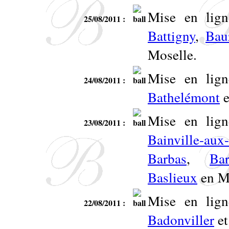
Mise en lig
25/08/2011 :
Battigny
,
Bau
Moselle.
Mise en lig
24/08/2011 :
Bathelémont
e
Mise en lig
23/08/2011 :
Bainville-aux
Barbas
,
Bar
Baslieux
en Me
Mise en lig
22/08/2011 :
Badonviller
e