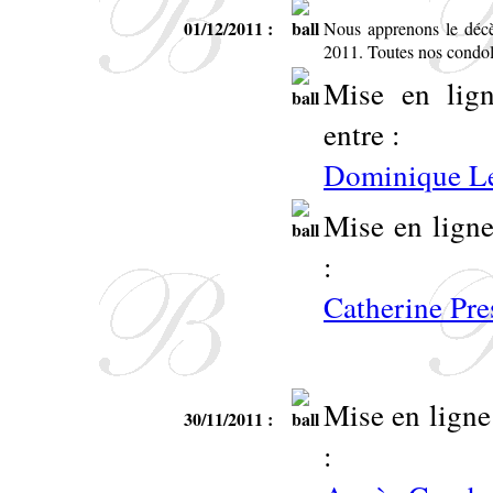
01/12/2011 :
Nous apprenons le déc
2011. Toutes nos condolé
Mise en lign
entre :
Dominique Le
Mise en ligne 
:
Catherine Pre
Mise en ligne
30/11/2011 :
: