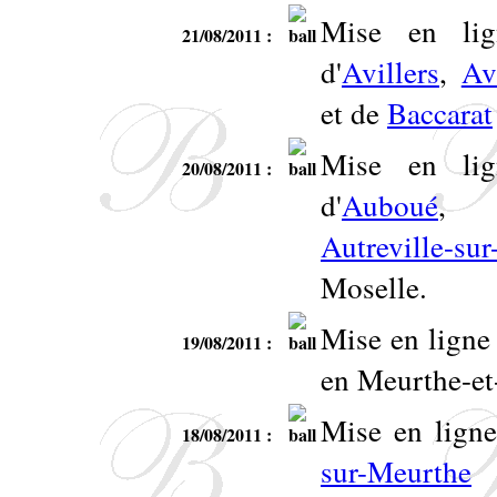
Mise en li
21/08/2011 :
d'
Avillers
,
Av
et de
Baccarat
Mise en li
20/08/2011 :
d'
Auboué
Autreville-su
Moselle.
Mise en ligne
19/08/2011 :
en Meurthe-et
Mise en lign
18/08/2011 :
sur-Meurthe