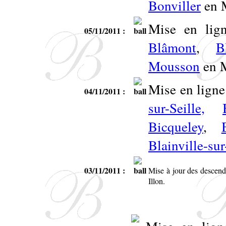
Bonviller
en M
Mise en lig
05/11/2011 :
Blâmont
,
B
Mousson
en M
Mise en lign
04/11/2011 :
sur-Seille,
Bicqueley
,
Blainville-sur
03/11/2011 :
Mise à jour des descenda
Illon.