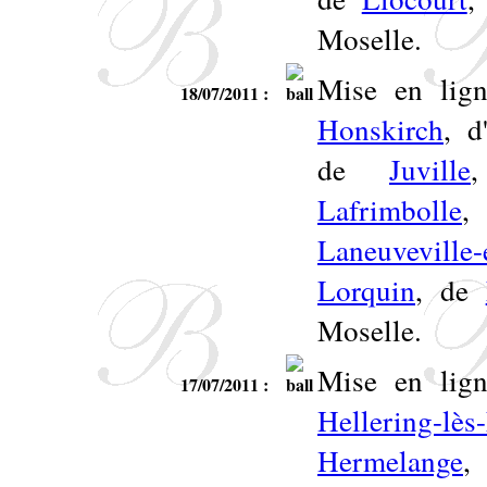
Moselle.
Mise en lig
18/07/2011 :
Honskirch
, d
de
Juville
Lafrimbolle
,
Laneuveville-
Lorquin
, de
Moselle.
Mise en lig
17/07/2011 :
Hellering-lès
Hermelange