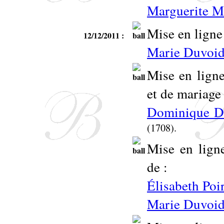
Marguerite M
Mise en ligne 
12/12/2011 :
Marie Duvoi
Mise en ligne 
et de mariage 
Dominique Du
(1708).
Mise en ligne
de :
Élisabeth Poi
Marie Duvoi