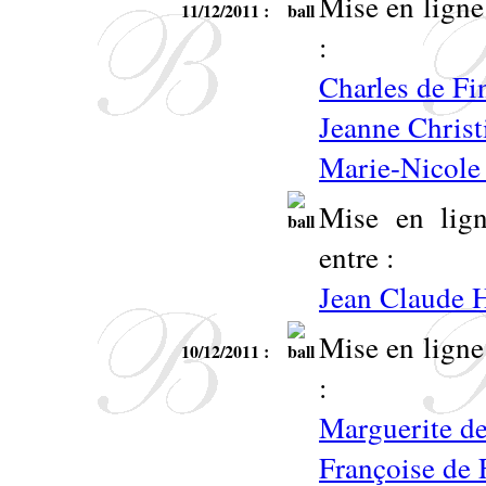
Mise en ligne
11/12/2011 :
:
Charles de Fi
Jeanne Christ
Marie-Nicole 
Mise en lign
entre :
Jean Claude 
Mise en ligne
10/12/2011 :
:
Marguerite d
Françoise de 