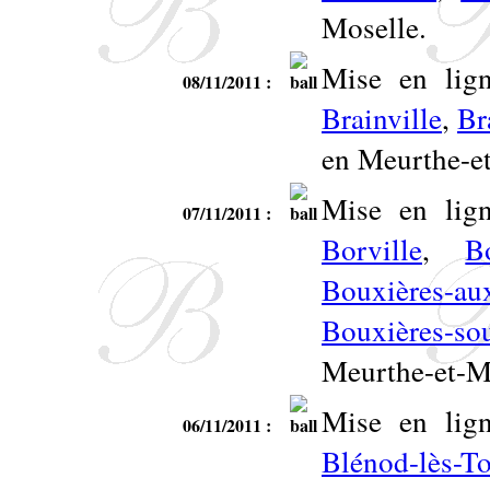
Moselle.
Mise en lig
08/11/2011 :
Brainville
,
Br
en Meurthe-e
Mise en lig
07/11/2011 :
Borville
,
B
Bouxières-au
Bouxières-so
Meurthe-et-M
Mise en lig
06/11/2011 :
Blénod-lès-T