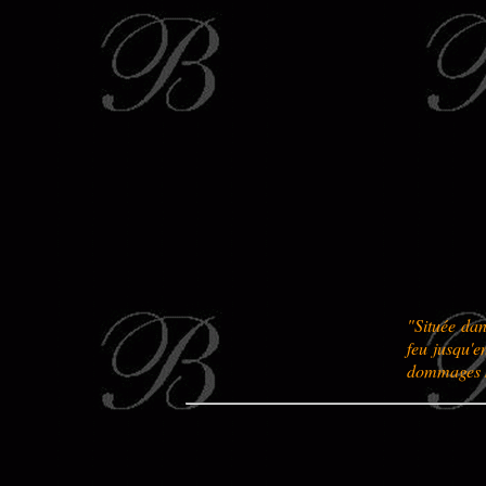
"Située dan
feu jusqu'e
dommages su