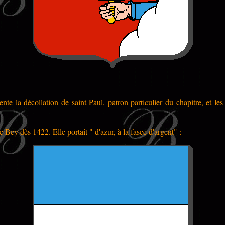
nte la décollation de saint Paul, patron particulier du chapitre, et les 
 Bey dès 1422. Elle portait " d'azur, à la fasce d'argent" :