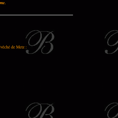
ême.
'évêché de Metz :