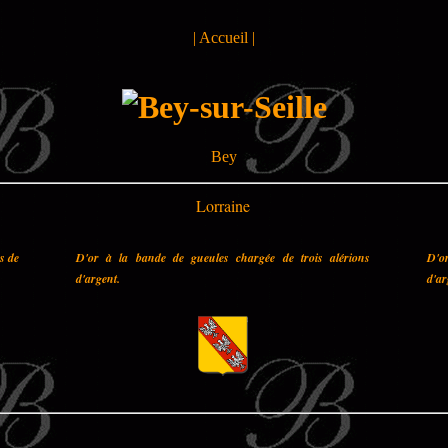
|
Accueil
|
Bey
Lorraine
es de
D'or à la bande de gueules chargée de trois alérions
D'o
d'argent.
d'ar