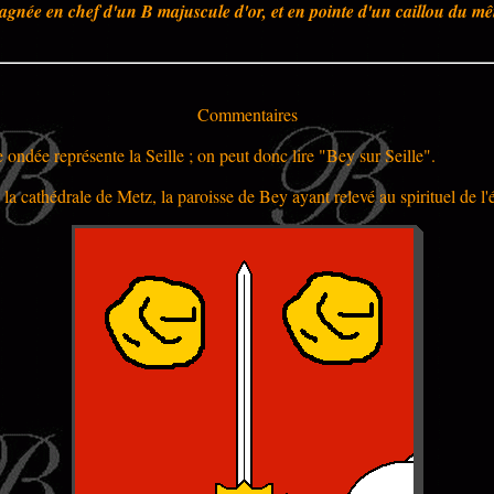
agnée en chef d'un B majuscule d'or, et en pointe d'un caillou du m
Commentaires
e ondée représente la Seille ; on peut donc lire "Bey sur Seille".
e la cathédrale de Metz, la paroisse de Bey ayant relevé au spirituel de l