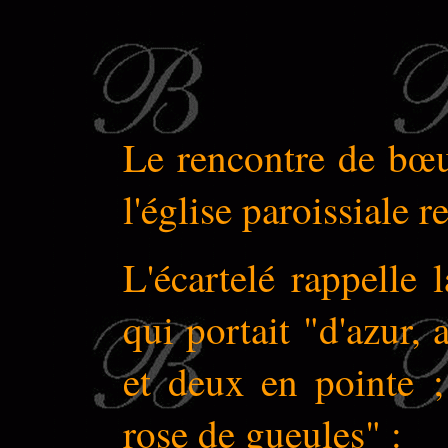
Le rencontre de bœu
l'église paroissiale 
L'écartelé rappelle 
qui portait "d'azur, 
et deux en pointe 
rose de gueules" :