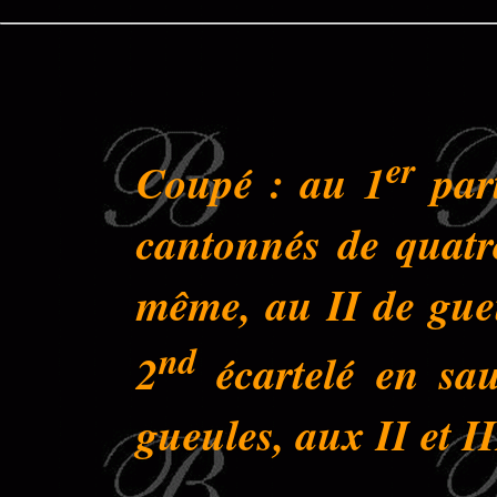
er
Coupé : au 1
part
cantonnés de quatre
même, au II de gue
nd
2
écartelé en sau
gueules, aux II et II