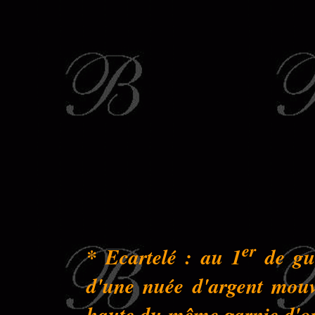
er
* Ecartelé : au 1
de gue
d'une nuée d'argent mouva
haute du même garnie d'or 