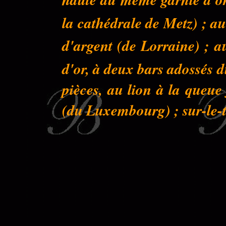
la cathédrale de Metz) ; au
d'argent (de Lorraine) ; a
d'or, à deux bars adossés 
pièces, au lion à la queu
(du Luxembourg) ; sur-le-to