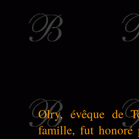
Olry, évêque de T
famille, fut honoré