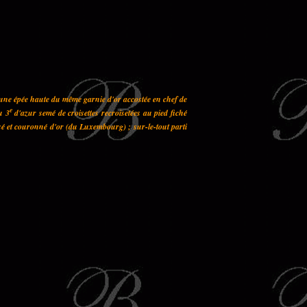
 une épée haute du même garnie d'or accostée en chef de
e
u 3
d'azur semé de croisettes recroisetées au pied fiché
sé et couronné d'or (du Luxembourg) ; sur-le-tout parti