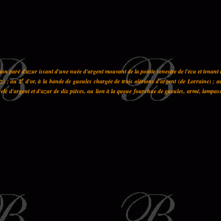
on paré d'azur issant d'une nuée d'argent mouvant de la pointe senestre de l'écu et tenant
e
z) ; au 2
d'or, à la bande de gueules chargée de trois alérions d'argent (de Lorraine) ; a
elé d'argent et d'azur de dix pièces, au lion à la queue fourchue de gueules, armé, lampas