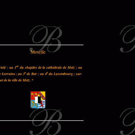
Moselle
er
telé : au 1
du chapitre de la cathédrale de Metz ; au
e
e
 Lorraine ; au 3
de Bar ; au 4
du Luxembourg ; sur-
out de la ville de Metz.
*