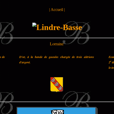
|
Accueil
|
Lorraine
es de
D'or, à la bande de gueules chargée de trois alérions
Ecar
e
d'argent.
2
de
le-t