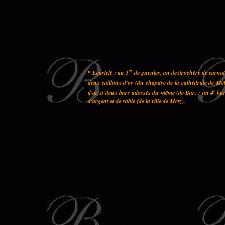
er
* Ecartelé : au 1
de gueules, au dextrochère de carnati
deux cailloux d'or (du chapitre de la cathédrale de Met
e
d'or, à deux bars adossés du même (de Bar) ; au 4
bur
d'argent et de sable (de la ville de Metz).