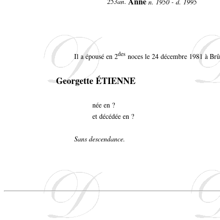
Anne
253an
.
n. 1950 - d. 1995
des
Il a épousé en 2
noces le 24 décembre 1981 à Brû
Georgette ÉTIENNE
née en ?
et décédée en ?
Sans descendance.