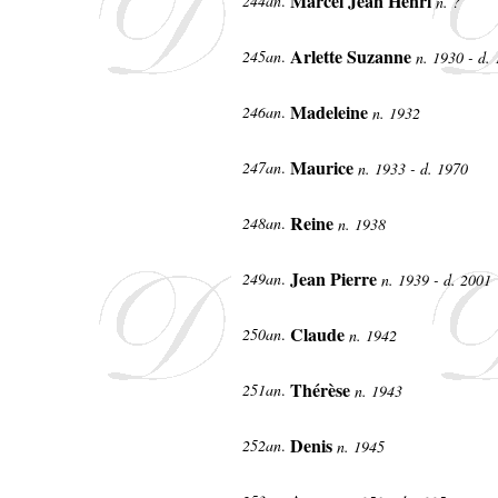
Marcel Jean Henri
244an
.
n. ?
Arlette Suzanne
245an
.
n. 1930 - d.
Madeleine
246an
.
n. 1932
Maurice
247an
.
n. 1933 - d. 1970
Reine
248an
.
n. 1938
Jean Pierre
249an
.
n. 1939 - d. 2001
Claude
250an
.
n. 1942
Thérèse
251an
.
n. 1943
Denis
252an
.
n. 1945