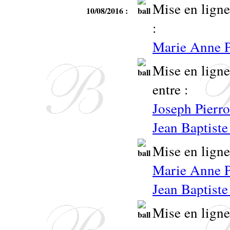
Mise en ligne 
10/08/2016 :
:
Marie Anne P
Mise en ligne
entre :
Joseph Pierr
Jean Baptiste
Mise en ligne 
Marie Anne P
Jean Baptiste
Mise en ligne 