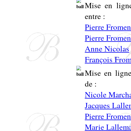
Mise en ligne
entre :
Pierre Fromen
Pierre Fromen
Anne Nicolas
François From
Mise en ligne
de :
Nicole March
Jacques Lall
Pierre Fromen
Marie Lallem