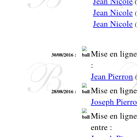
Jean Nicole
Jean Nicole
Jean Nicole
Mise en ligne 
30/08/2016 :
:
Jean Pierron
Mise en ligne 
28/08/2016 :
Joseph Pierr
Mise en ligne 
entre :