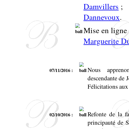
Damvillers
;
Dannevoux
.
Mise en ligne d
Marguerite D
Nous apprenon
07/11/2016 :
descendante de J
Félicitations aux
Refonte de la f
02/10/2016 :
principauté de S