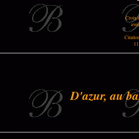
Croix 
ave
Citatio
11
D'azur, au ba