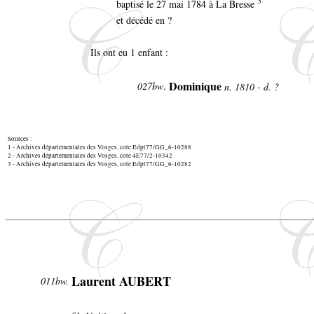
3
baptisé le 27 mai 1784 à La Bresse
et décédé en ?
Ils ont eu 1 enfant :
Dominique
027bw
.
n. 1810 - d. ?
Sources :
1 - Archives départementales des Vosges, cote Edpt77/GG_6-10288
2 - Archives départementales des Vosges, cote 4E77/2-10342
3 - Archives départementales des Vosges, cote Edpt77/GG_6-10282
Laurent AUBERT
011bw.