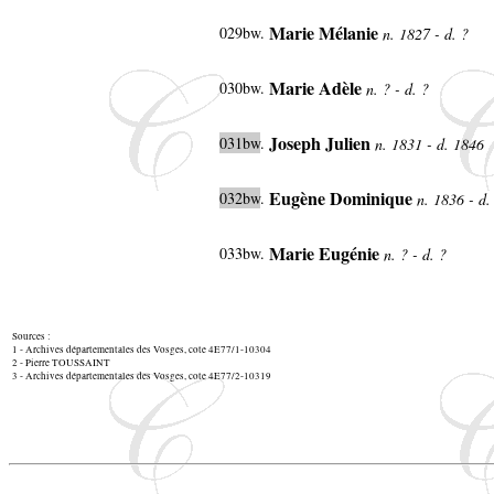
Marie Mélanie
029bw.
n. 1827 - d. ?
Marie Adèle
030bw.
n. ? - d. ?
Joseph Julien
031bw
.
n. 1831 - d. 1846
Eugène Dominique
032bw
.
n. 1836 - d
Marie Eugénie
033bw.
n. ? - d. ?
Sources :
1 - Archives départementales des Vosges, cote 4E77/1-10304
2 - Pierre TOUSSAINT
3 - Archives départementales des Vosges, cote 4E77/2-10319