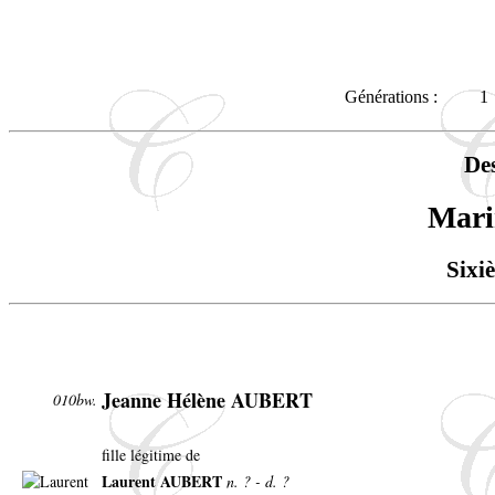
Générations :
1
De
Mar
Sixi
Jeanne Hélène AUBERT
010bw.
fille légitime de
Laurent AUBERT
n. ? - d. ?