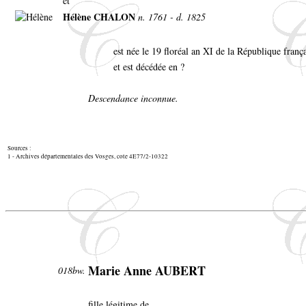
et
Hélène CHALON
n. 1761 - d. 1825
est née le 19 floréal an XI de la République fran
et est décédée en ?
Descendance inconnue.
Sources :
1 - Archives départementales des Vosges, cote 4E77/2-10322
Marie Anne AUBERT
018bw.
fille légitime de