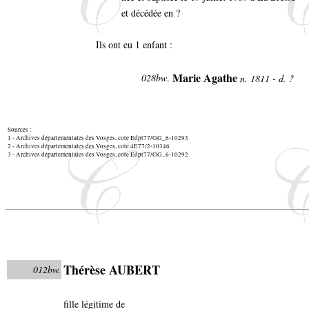
et décédée en ?
Ils ont eu 1 enfant :
Marie Agathe
028bw
.
n. 1811 - d. ?
Sources :
1 - Archives départementales des Vosges, cote Edpt77/GG_6-10293
2 - Archives départementales des Vosges, cote 4E77/2-10346
3 - Archives départementales des Vosges, cote Edpt77/GG_6-10292
Thérèse AUBERT
012bw.
fille légitime de