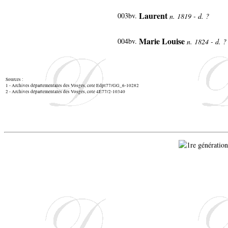
Laurent
003bv.
n. 1819 - d. ?
Marie Louise
004bv.
n. 1824 - d. ?
Sources :
1 - Archives départementales des Vosges, cote Edpt77/GG_6-10282
2 - Archives départementales des Vosges, cote 4E77/2-10340