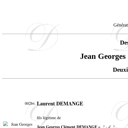
Générat
De
Jean George
Deuxi
Laurent DEMANGE
002bv.
fils légitime de
Jean Georges Clément DEMANGE
n. ? - d. ?