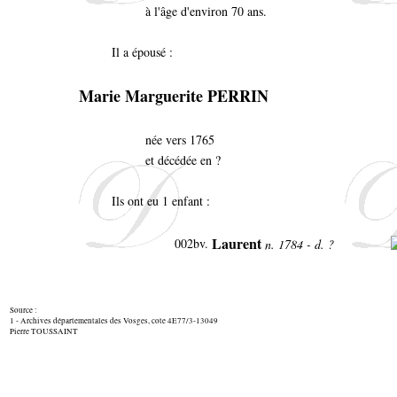
à l'âge d'environ 70 ans.
Il a épousé :
Marie Marguerite PERRIN
née vers 1765
et décédée en ?
Ils ont eu 1 enfant :
Laurent
002bv.
n. 1784 - d. ?
Source :
1 - Archives départementales des Vosges, cote 4E77/3-13049
Pierre TOUSSAINT