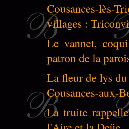
Cousances-lès-Tri
villages : Triconv
Le vannet, coqui
patron de la paroi
La fleur de lys du
Cousances-aux-Boi
La truite rappell
l'Aire et la Deüe.