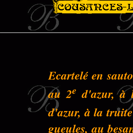
Ecartelé en sauto
e
au 2
d'azur, à 
d'azur, à la truit
gueules, au besan