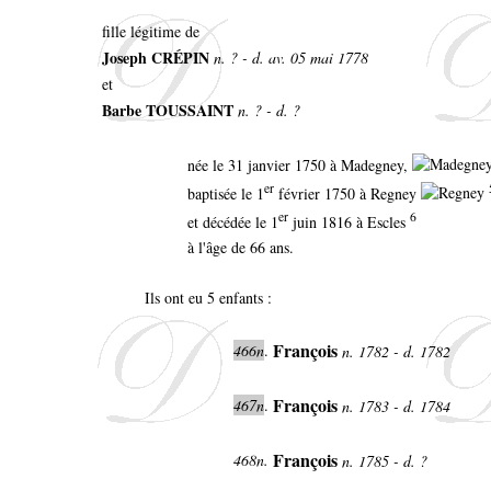
fille légitime de
Joseph CRÉPIN
n. ? - d. av. 05 mai 1778
et
Barbe TOUSSAINT
n. ? - d. ?
née le 31 janvier 1750 à Madegney,
er
baptisée le 1
février 1750 à Regney
er
6
et décédée le 1
juin 1816 à Escles
à l'âge de 66 ans.
Ils ont eu 5 enfants :
François
466n
.
n. 1782 - d. 1782
François
467n
.
n. 1783 - d. 1784
François
468n.
n. 1785 - d. ?