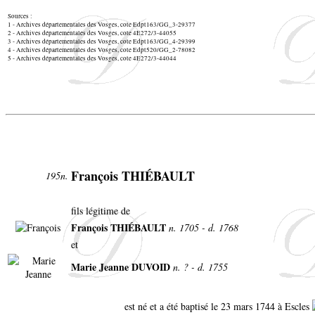
Sources :
1 - Archives départementales des Vosges, cote Edpt163/GG_3-29377
2 - Archives départementales des Vosges, cote 4E272/3-44055
3 - Archives départementales des Vosges, cote Edpt163/GG_4-29399
4 - Archives départementales des Vosges, cote Edpt520/GG_2-78082
5 - Archives départementales des Vosges, cote 4E272/3-44044
François THIÉBAULT
195n.
fils légitime de
François THIÉBAULT
n. 1705 - d. 1768
et
Marie Jeanne DUVOID
n. ? - d. 1755
est né et a été baptisé le 23 mars 1744 à Escles