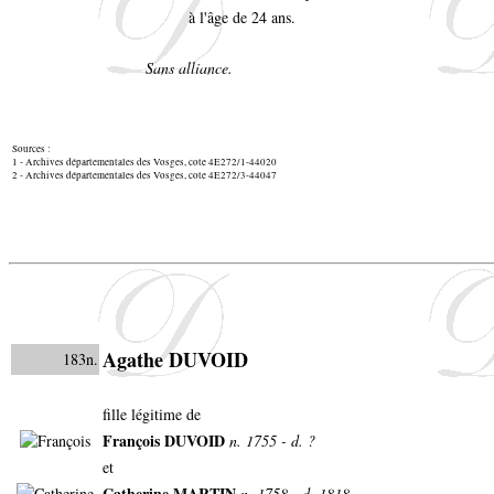
à l'âge de 24 ans.
Sans alliance.
Sources :
1 - Archives départementales des Vosges, cote 4E272/1-44020
2 - Archives départementales des Vosges, cote 4E272/3-44047
Agathe DUVOID
183n.
fille légitime de
François DUVOID
n. 1755 - d. ?
et
Catherine MARTIN
n. 1758 - d. 1818