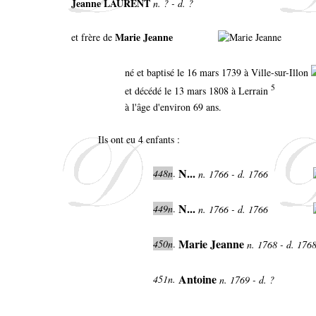
Jeanne LAURENT
n. ? - d. ?
Marie Jeanne
et frère de
né et baptisé le 16 mars 1739 à Ville-sur-Illon
5
et décédé le 13 mars 1808 à Lerrain
à l'âge d'environ 69 ans.
Ils ont eu 4 enfants :
N...
448n
.
n. 1766 - d. 1766
N...
449n
.
n. 1766 - d. 1766
Marie Jeanne
450n
.
n. 1768 - d. 176
Antoine
451n.
n. 1769 - d. ?