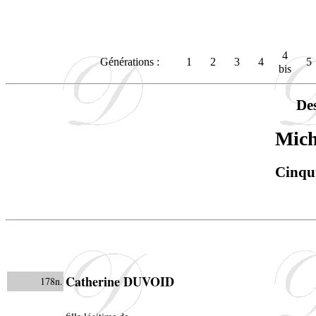
4
Générations :
1
2
3
4
5
bis
De
Mic
Cinqu
Catherine DUVOID
178n.