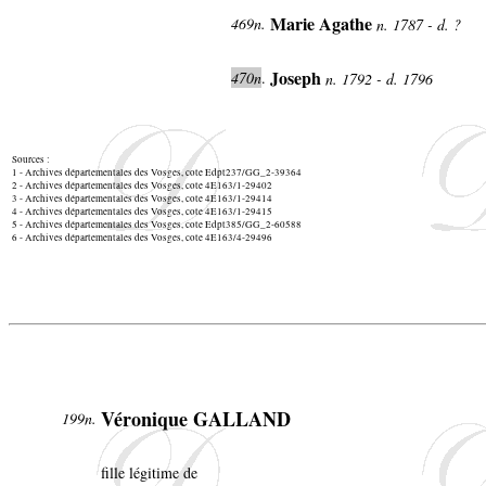
Marie Agathe
469n.
n. 1787 - d. ?
Joseph
470n
.
n. 1792 - d. 1796
Sources :
1 - Archives départementales des Vosges, cote Edpt237/GG_2-39364
2 - Archives départementales des Vosges, cote 4E163/1-29402
3 - Archives départementales des Vosges, cote 4E163/1-29414
4 - Archives départementales des Vosges, cote 4E163/1-29415
5 - Archives départementales des Vosges, cote Edpt385/GG_2-60588
6 - Archives départementales des Vosges, cote 4E163/4-29496
Véronique GALLAND
199n.
fille légitime de