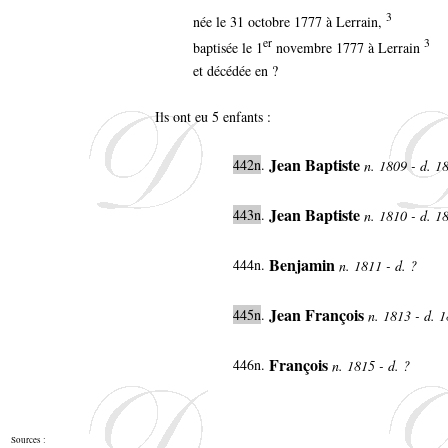
3
née le 31 octobre 1777 à Lerrain,
er
3
baptisée le 1
novembre 1777 à Lerrain
et décédée en ?
Ils ont eu 5 enfants :
Jean Baptiste
442n
.
n. 1809 - d. 
Jean Baptiste
443n
.
n. 1810 - d. 
Benjamin
444n.
n. 1811 - d. ?
Jean François
445n
.
n. 1813 - d. 
François
446n.
n. 1815 - d. ?
Sources :