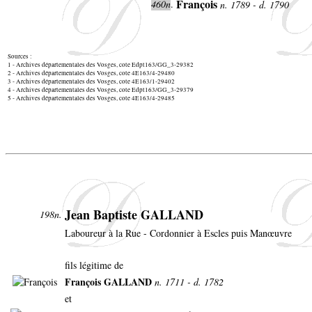
François
460n
.
n. 1789 - d. 1790
Sources :
1 - Archives départementales des Vosges, cote Edpt163/GG_3-29382
2 - Archives départementales des Vosges, cote 4E163/4-29480
3 - Archives départementales des Vosges, cote 4E163/1-29402
4 - Archives départementales des Vosges, cote Edpt163/GG_3-29379
5 - Archives départementales des Vosges, cote 4E163/4-29485
Jean Baptiste GALLAND
198n.
Laboureur à la Rue - Cordonnier à Escles puis Manœuvre
fils légitime de
François GALLAND
n. 1711 - d. 1782
et