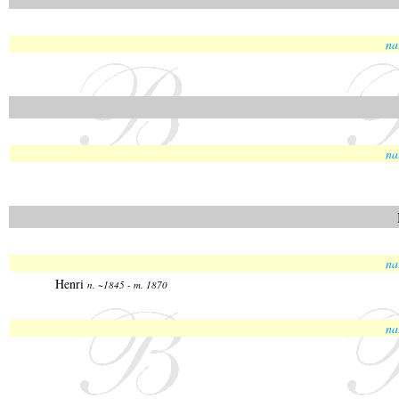
na
na
na
Henri
n. ~1845 - m. 1870
na