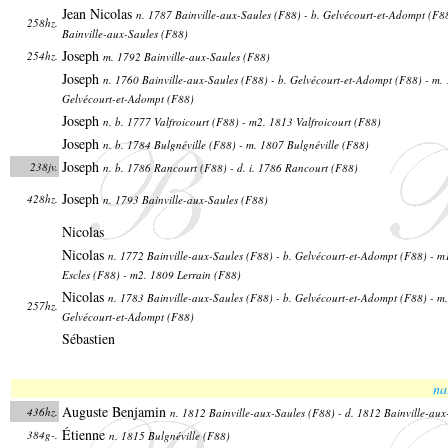
Jean Nicolas
n. 1787 Bainville-aux-Saules (F88) - b. Gelvécourt-et-Adompt (F8
258hz.
Bainville-aux-Saules (F88)
Joseph
254hz.
m. 1792 Bainville-aux-Saules (F88)
Joseph
n. 1760 Bainville-aux-Saules (F88) - b. Gelvécourt-et-Adompt (F88) - m.
Gelvécourt-et-Adompt (F88)
Joseph
n. b. 1777 Valfroicourt (F88) - m2. 1813 Valfroicourt (F88)
Joseph
n. b. 1784 Bulgnéville (F88) - m. 1807 Bulgnéville (F88)
Joseph
238jv.
n. b. 1786 Rancourt (F88) - d. i. 1786 Rancourt (F88)
Joseph
428hz.
n. 1793 Bainville-aux-Saules (F88)
Nicolas
Nicolas
n. 1772 Bainville-aux-Saules (F88) - b. Gelvécourt-et-Adompt (F88) - m
Escles (F88) - m2. 1809 Lerrain (F88)
Nicolas
n. 1783 Bainville-aux-Saules (F88) - b. Gelvécourt-et-Adompt (F88) - m
257hz.
Gelvécourt-et-Adompt (F88)
Sébastien
na
Auguste Benjamin
436hz.
n. 1812 Bainville-aux-Saules (F88) - d. 1812 Bainville-aux
Étienne
384g-.
n. 1815 Bulgnéville (F88)