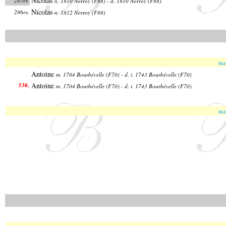
Nicolas
285es.
n. 1810 Norroy (F88) - d. 1810 Norroy (F88)
Nicolas
286es.
n. 1812 Norroy (F88)
na
Antoine
m. 1704 Bourbévelle (F70) - d. i. 1743 Bourbévelle (F70)
Antoine
538.
m. 1704 Bourbévelle (F70) - d. i. 1743 Bourbévelle (F70)
na