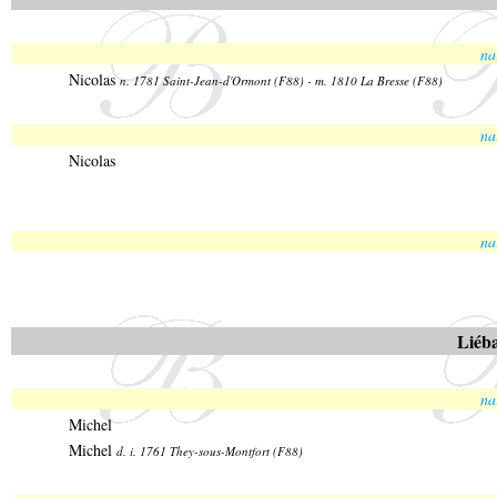
na
Nicolas
n. 1781 Saint-Jean-d'Ormont (F88) - m. 1810 La Bresse (F88)
na
Nicolas
na
Liéba
na
Michel
Michel
d. i. 1761 They-sous-Montfort (F88)