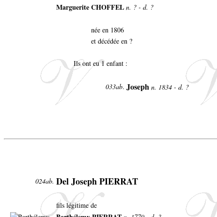
Marguerite CHOFFEL
n. ? - d. ?
née en 1806
et décédée en ?
Ils ont eu 1 enfant :
Joseph
033ab
.
n. 1834 - d. ?
Del Joseph PIERRAT
024ab.
fils légitime de
Barthélemy PIERRAT
n. 1779 - d. ?