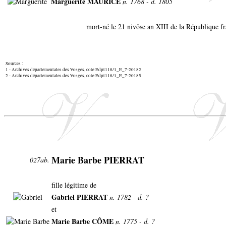
Marguerite MAURICE
n. 1768 - d. 1805
mort-né le 21 nivôse an XIII de la République fr
Sources :
1 - Archives départementales des Vosges, cote Edpt118/1_E_7-20182
2 - Archives départementales des Vosges, cote Edpt118/1_E_7-20185
Marie Barbe PIERRAT
027ab.
fille légitime de
Gabriel PIERRAT
n. 1782 - d. ?
et
Marie Barbe CÔME
n. 1775 - d. ?