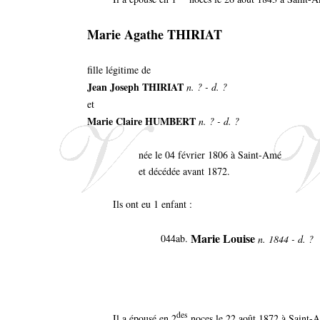
Marie Agathe THIRIAT
fille légitime de
Jean Joseph THIRIAT
n. ? - d. ?
et
Marie Claire HUMBERT
n. ? - d. ?
née le 04 février 1806 à Saint-Amé
et décédée avant 1872.
Ils ont eu 1 enfant :
Marie Louise
044ab.
n. 1844 - d. ?
des
Il a épousé en 2
noces le 22 août 1872 à Saint-