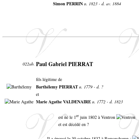
Simon PERRIN
n. 1823 - d. av. 1884
Paul Gabriel PIERRAT
022ab.
fils légitime de
Barthélemy PIERRAT
n. 1779 - d. ?
et
Marie Agathe VALDENAIRE
n. 1772 - d. 1823
er
est né le 1
juin 1802 à Ventron
et est décédé en ?
Il a épousé le 30 octobre 1832 à Ramonchamp :