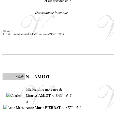
et est décédée en ?
Descendance inconnue.
Sources :
1 - Archives départementales des Vosges, cote 4E118/1-20196
N... AMIOT
020ab.
fille légitime mort-née de
Charles AMIOT
n. 1783 - d. ?
et
Anne Marie PIERRAT
n. 1775 - d. ?