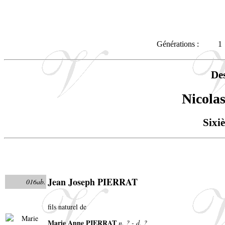
Générations :
1
De
Nicol
Sixi
Jean Joseph PIERRAT
016ab.
fils naturel de
Marie Anne PIERRAT
n. ? - d. ?