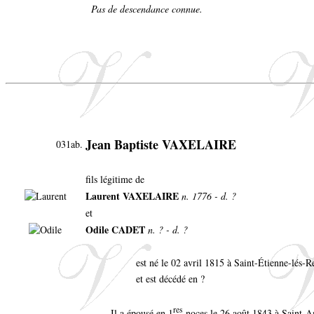
Pas de descendance connue.
Jean Baptiste VAXELAIRE
031ab.
fils légitime de
Laurent VAXELAIRE
n. 1776 - d. ?
et
Odile CADET
n. ? - d. ?
est né le 02 avril 1815 à Saint-Étienne-lés
et est décédé en ?
res
Il a épousé en 1
noces le 26 août 1843 à Saint-