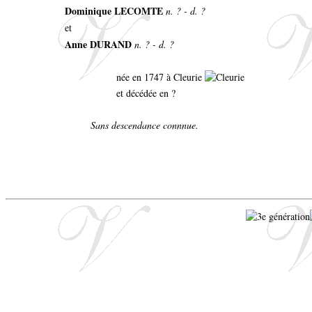
Dominique LECOMTE
n. ? - d. ?
et
Anne DURAND
n. ? - d. ?
née en 1747 à Cleurie
et décédée en ?
Sans descendance connnue.