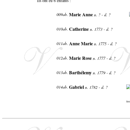
Ils ont eu 6 enfants :
Marie Anne
009ab
.
n. ? - d. ?
Catherine
010ab
.
n. 1773 - d. ?
Anne Marie
011ab
.
n. 1775 - d. ?
Marie Rose
012ab
.
n. 1777 - d. ?
Barthélemy
013ab
.
n. 1779 - d. ?
Gabriel
014ab
.
n. 1782 - d. ?
Sou