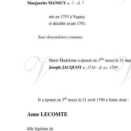
Marguerite MANSUY
n. ? - d. ?
née en 1753 à Vagney
et décédée avant 1791.
Sans descendance connnue.
res
Marie Madeleine a épousé en 1
noces le 31 mai
Joseph JACQUOT
n. 1716 - d. av. 1789
es
Il a épousé en 3
noces le 21 avril 1790 à Saint-Amé :
Anne LECOMTE
fille légitime de