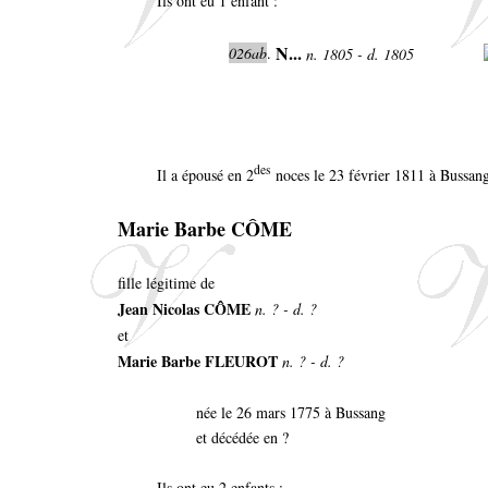
Ils ont eu 1 enfant :
N...
026ab
.
n. 1805 - d. 1805
des
Il a épousé en 2
noces le 23 février 1811 à Bussan
Marie Barbe CÔME
fille légitime de
Jean Nicolas CÔME
n. ? - d. ?
et
Marie Barbe FLEUROT
n. ? - d. ?
née le 26 mars 1775 à Bussang
et décédée en ?
Ils ont eu 2 enfants :