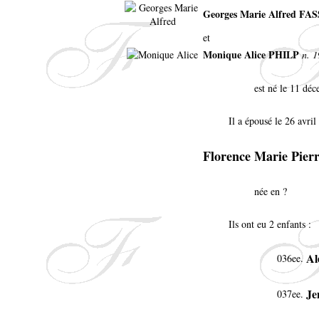
Georges Marie Alfred FA
et
Monique Alice PHILP
n. 
est né le 11 dé
Il a épousé le 26 avri
Florence Marie Pie
née en ?
Ils ont eu 2 enfants :
Al
036ee.
Je
037ee.