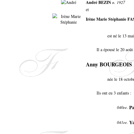
André BEZIN
n. 1927
et
Irène Marie Stéphanie F
est né le 13 ma
Il a épousé le 20 août
Anny BOURGEOIS
née le 18 octob
Ils ont eu 3 enfants :
Pa
040ee.
Y
041ee.