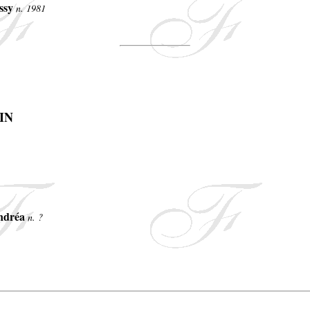
ssy
n. 1981
IN
ndréa
n. ?