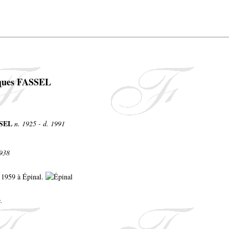
cques FASSEL
SSEL
n. 1925 - d. 1991
1938
i 1959 à Épinal.
.