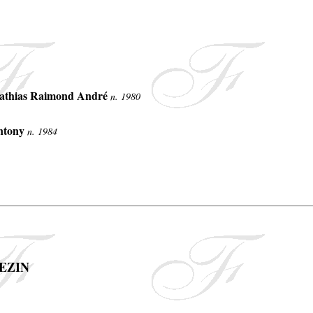
athias Raimond André
n. 1980
ntony
n. 1984
BEZIN