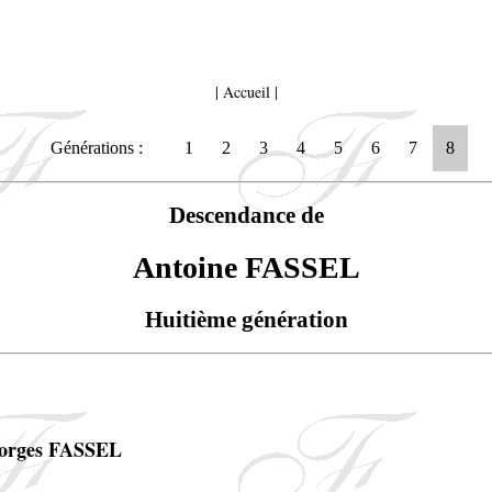
|
Accueil
|
Générations :
1
2
3
4
5
6
7
8
Descendance de
Antoine FASSEL
Huitième génération
eorges FASSEL