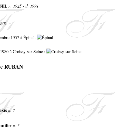
SSEL
n. 1925 - d. 1991
1938
cembre 1957 à Épinal.
l 1980 à Croissy-sur-Seine :
rre RUBAN
exis
n. ?
nnifer
n. ?