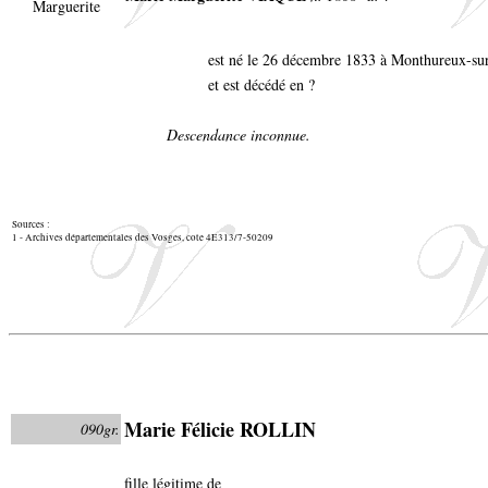
est né le 26 décembre 1833 à Monthureux-s
et est décédé en ?
Descendance inconnue.
Sources :
1 - Archives départementales des Vosges, cote 4E313/7-50209
Marie Félicie ROLLIN
090gr.
fille légitime de