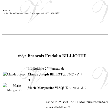
Sources :
1 - Archives départementales des Vosges, cote 4E313/6-50205
François Frédolin BILLIOTTE
088gr.
nd
fils légitime 2
jumeau de
Claude
Joseph
BILLOT
n. 1802 - d. ?
et
Marie Marguerite VIAQUE
n. 1806- d. ?
est né le 25 août 1831 à Monthureux-sur-Sa
et est décédé en ?