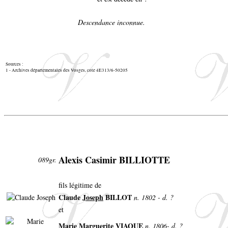
Descendance inconnue.
Sources :
1 - Archives départementales des Vosges, cote 4E313/6-50205
Alexis Casimir BILLIOTTE
089gr.
fils légitime de
Claude
Joseph
BILLOT
n. 1802 - d. ?
et
Marie Marguerite VIAQUE
n. 1806- d. ?