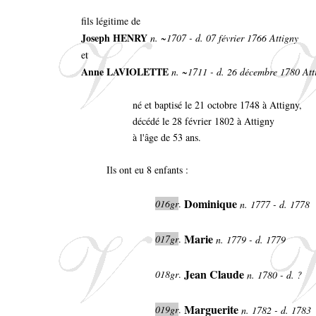
fils légitime de
Joseph HENRY
n. ~1707 - d. 07 février 1766 Attigny
et
Anne LAVIOLETTE
n. ~1711 - d. 26 décembre 1780 Att
né et baptisé le 21 octobre 1748 à Attigny,
décédé le 28 février 1802 à Attigny
à l'âge de 53 ans.
Ils ont eu 8 enfants :
Dominique
016gr
.
n. 1777 - d. 1778
Marie
017gr
.
n. 1779 - d. 1779
Jean Claude
018gr
.
n. 1780 - d. ?
Marguerite
019gr
.
n. 1782 - d. 1783