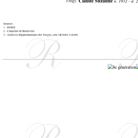
Claude Suzanne
330gy
.
n. 1932 - d.
Sources :
1 - INSEE
2 - Cimetière de Bleurville
3 - Archives départementales des Vosges, cote 1R1680-116496