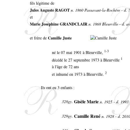
fils légitime de
Jules Auguste RAGOT
n. 1860 Passavant-la-Rochère - d. 
et
Marie Joséphine GRANDCLAIR
n. 1868 Bleurville - d. a
Camille Juste
et frère de
1-3
né le 07 mai 1901 à Bleurville,
1
décédé le 27 septembre 1973 à Bleurville
à l'âge de 72 ans
2
et inhumé en 1973 à Bleurville.
Ils ont eu 3 enfants :
Gisèle Marie
328gy
.
n. 1925 - d. 1993
Camille René
329gy
.
n. 1928 - d. 201