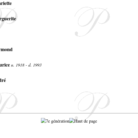
riette
guerite
ymond
rice
n. 1918 - d. 1993
dré