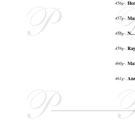
Hen
456g-
.
Mar
457g-
.
N...
458g-
.
Ra
459g-
.
Mau
460g-
.
An
461g-
.