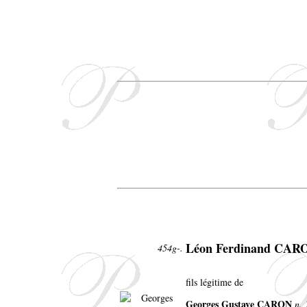
Léon Ferdinand CAR
454g-.
fils légitime de
Georges Gustave CARON
n. 