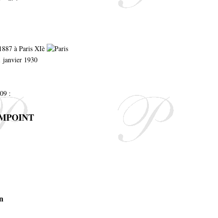
l 1887
à Paris XIè
1 janvier 1930
09 :
COMPOINT
n