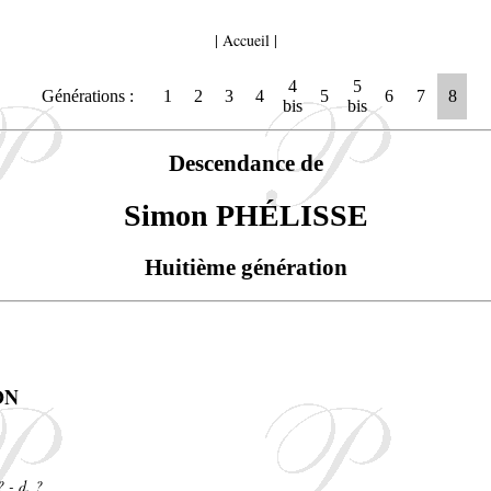
|
Accueil
|
4
5
Générations :
1
2
3
4
5
6
7
8
bis
bis
Descendance de
Simon PHÉLISSE
Huitième génération
ON
? - d. ?