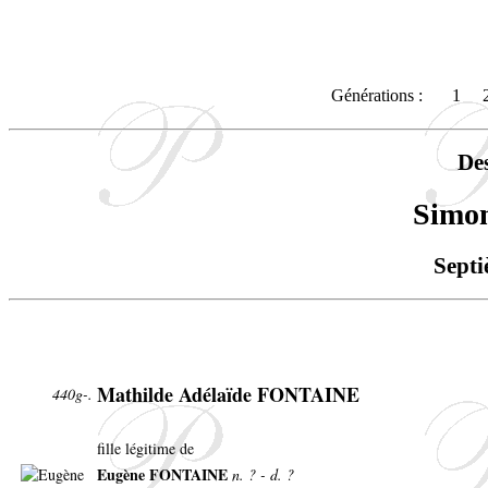
Générations :
1
De
Simo
Septi
Mathilde Adélaïde FONTAINE
440g-.
fille légitime de
Eugène FONTAINE
n. ? - d. ?