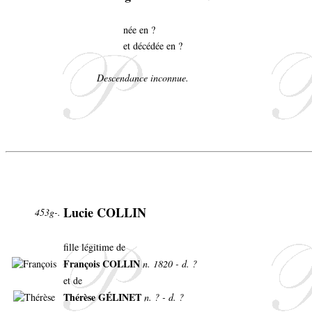
née en ?
et décédée en ?
Descendance inconnue.
Lucie COLLIN
453g-.
fille légitime de
François COLLIN
n. 1820 - d. ?
et de
Thérèse GÉLINET
n. ? - d. ?