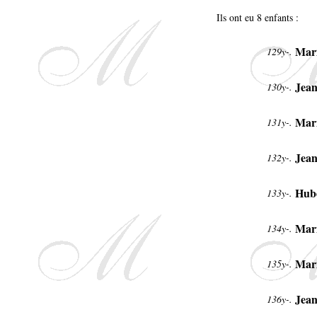
Ils ont eu 8 enfants :
Mari
129y-.
Jean
130y-.
Mari
131y-.
Jea
132y-.
Hub
133y-.
Mar
134y-.
Mar
135y-.
Jean
136y-.