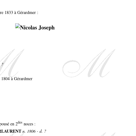
bre 1833 à Gérardmer :
. ?
e 1804 à Gérardmer
des
pousé en 2
noces :
IERLAURENT
n. 1806 - d. ?