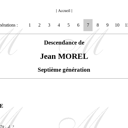
|
Accueil
|
érations :
1
2
3
4
5
6
7
8
9
10
1
Descendance de
Jean MOREL
Septième génération
NE
78 - d. ?