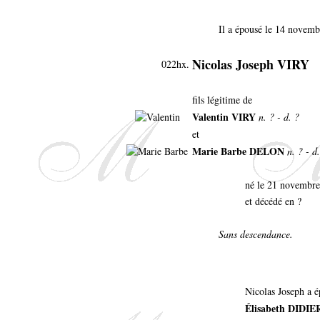
Il a épousé le 14 novem
Nicolas Joseph VIRY
022hx.
fils légitime de
Valentin VIRY
n. ? - d. ?
et
Marie Barbe DELON
n. ? - d
né le 21 novembr
et décédé en ?
Sans descendance.
Nicolas Joseph a é
Élisabeth DID