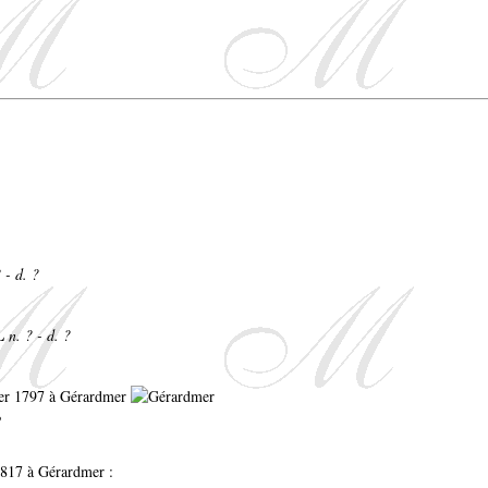
 - d. ?
EL
n. ? - d. ?
rier 1797 à Gérardmer
?
 1817 à Gérardmer :