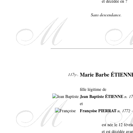
et décédée en ?
Sans descendance.
Marie Barbe ÉTIENN
117y-.
fille légitime de
Jean Baptiste ÉTIENNE
n. 17
et
Françoise PIERRAT
n. 1772 -
est née le 12 fév
et est décédée ava