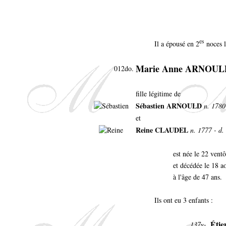
es
Il a épousé en 2
noces l
Marie Anne ARNOU
012do.
fille légitime de
Sébastien ARNOULD
n. 1780
et
Reine CLAUDEL
n. 1777 - d.
est née le 22 vent
et décédée le 18 a
à l'âge de 47 ans.
Ils ont eu 3 enfants :
Éti
137y-.