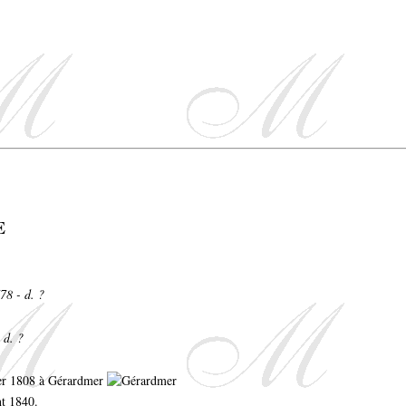
E
78 - d. ?
 d. ?
rier 1808 à Gérardmer
nt 1840.