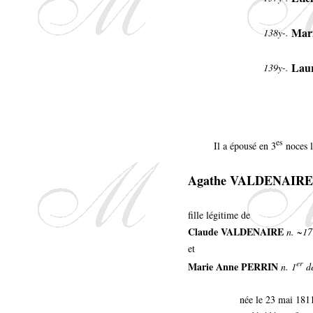
Mar
138y-.
Laur
139y-.
es
Il a épousé en 3
noces l
Agathe VALDENAIRE
fille légitime de
Claude VALDENAIRE
n. ~17
et
er
Marie Anne PERRIN
n. 1
dé
née le 23 mai 181