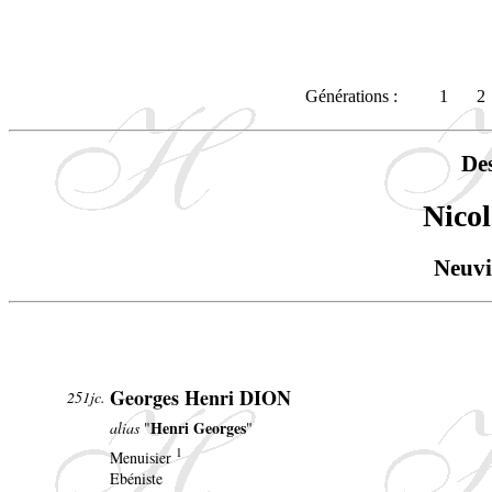
Générations :
1
2
De
Nico
Neuvi
Georges Henri DION
251jc.
Henri Georges
alias
"
"
1
Menuisier
Ebéniste