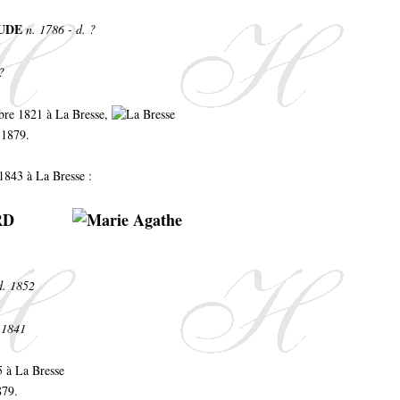
AUDE
n. 1786 - d. ?
?
bre 1821 à La Bresse,
 1879.
 1843 à La Bresse :
ARD
d. 1852
 1841
5 à La Bresse
879.