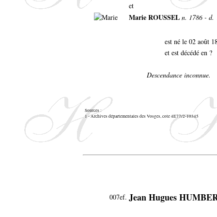
et
Marie ROUSSEL
n. 1786 - d. 
est né le 02 août 
et est décédé en ?
Descendance inconnue.
Sources :
1 - Archives départementales des Vosges, cote 4E77/2-10345
Jean Hugues HUMB
007ef.