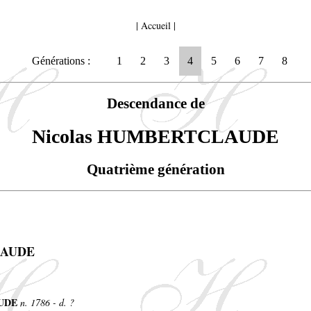
|
Accueil
|
Générations :
1
2
3
4
5
6
7
8
Descendance de
Nicolas HUMBERTCLAUDE
Quatrième génération
LAUDE
AUDE
n. 1786 - d. ?