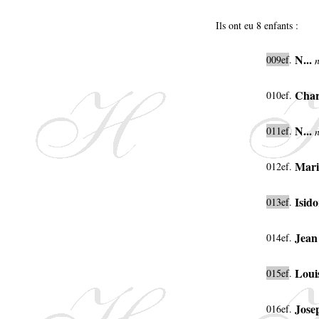
Ils ont eu 8 enfants :
N...
009ef
.
Char
010ef.
N...
011ef
.
Mari
012ef.
Isid
013ef
.
Jean
014ef.
Loui
015ef
.
Jose
016ef.