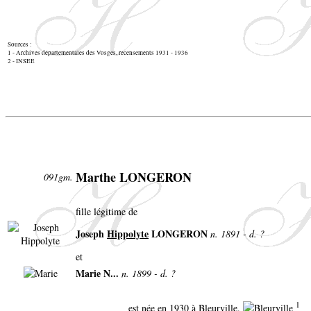
Sources :
1 - Archives départementales des Vosges, recensements 1931 - 1936
2 - INSEE
Marthe LONGERON
091gm.
fille légitime de
Joseph
Hippolyte
LONGERON
n. 1891 - d. ?
et
Marie N...
n. 1899 - d. ?
1
est née en 1930 à Bleurville.