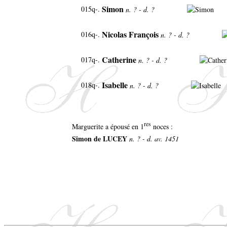
Simon
015q-.
n. ? - d. ?
Nicolas François
016q-.
n. ? - d. ?
Catherine
017q-.
n. ? - d. ?
Isabelle
018q-.
n. ? - d. ?
res
Marguerite a épousé en 1
noces :
Simon de LUCEY
n. ? - d. av. 1451