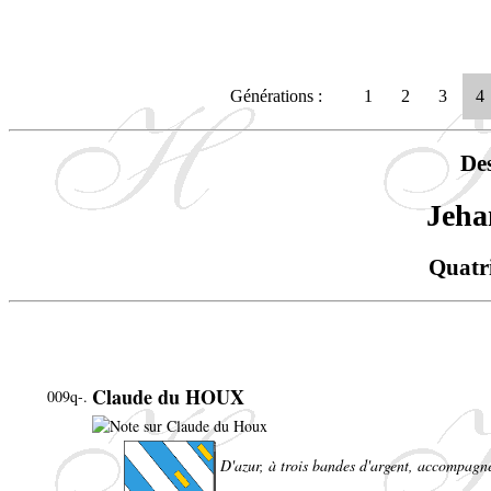
Générations :
1
2
3
4
De
Jeh
Quatr
Claude du HOUX
009q-.
D'azur, à trois bandes d'argent, accompagné