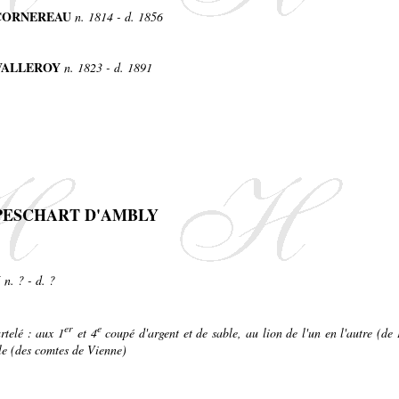
e CORNEREAU
n. 1814 - d. 1856
 VALLEROY
n. 1823 - d. 1891
ne PESCHART D'AMBLY
Y
n. ? - d. ?
er
e
rtelé : aux 1
et 4
coupé d'argent et de sable, au lion de l'un en l'autre (de
le (des comtes de Vienne)