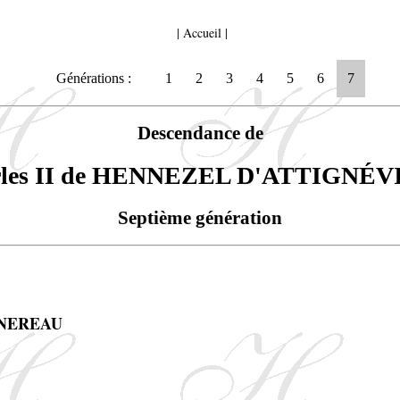
|
Accueil
|
Générations :
1
2
3
4
5
6
7
Descendance de
rles II de HENNEZEL D'ATTIGNÉV
Septième génération
RNEREAU