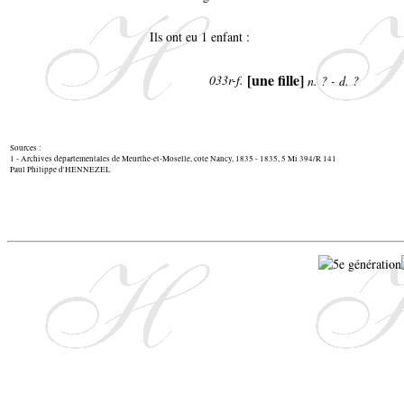
Ils ont eu 1 enfant :
[une fille]
033r-f.
n. ? - d. ?
Sources :
1 - Archives départementales de Meurthe-et-Moselle, cote Nancy, 1835 - 1835, 5 Mi 394/R 141
Paul Philippe d'HENNEZEL