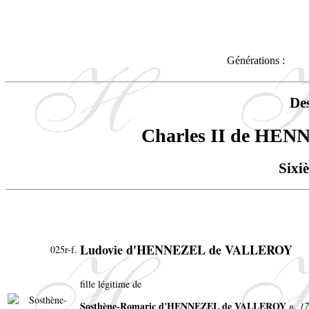
Générations :
De
Charles II de H
Sixi
Ludovie d'HENNEZEL de VALLEROY
025r-f.
fille légitime de
Sosthène-Romaric d'HENNEZEL de VALLEROY
n. 1