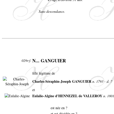
Sans descendance.
N... GANGUIER
029r-f.
fille légitime de
Charles-Séraphin-Joseph GANGUIER
n. 1793 - d. ?
et
Eulalie-Algine d'HENNEZEL de VALLEROY
n. 1801
est née en ?
et est décédée en ?