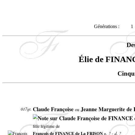
Générations :
1
De
Élie de FIN
Cinqu
Claude Françoise
Jeanne Marguerite d
017gt.
ou
fille légitime de
François de FINANCE de La FRISON
n. ? - d. ?