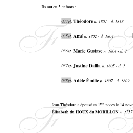
Ils ont eu 5 enfants :
Théodore
034gt
.
n. 1801 - d. 1818
Amé
035gt
.
n. 1802 - d. 1804
Marie
Gustave
036gt
.
n. 1804 - d. ?
Justine Dalila
037gt
.
n. 1805 - d. ?
Adèle Émilie
038gt
.
n. 1807 - d. 1809
res
Jean-Théodore a épousé en 1
noces le 14 nov
Élisabeth du HOUX du MORILLON
n. 1757