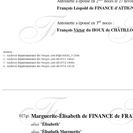
Antoinette a épousé en 2
noces le 27 nivôs
François Léopold de FINANCE d'ATTIG
es
Antoinette a épousé en 3
noces :
François
Victor
du HOUX de CHÂTILL
Sources :
1 - Archives départementales des Vosges, cote Edpt16/GG_5-2546
2 - Archives départementales des Vosges, cote 4E107/1-18043
3 - Archives départementales des Vosges, cote 4E107/2-18084
4 - Archives départementales des Vosges, cote 4E107/4-18128
Marguerite-Élisabeth de FINANCE de 
027gt.
Élisabeth
alias
"
"
Élisabeth Marguerite
alias
"
"