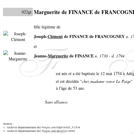
Marguerite de FINANCE de FRANCOGN
022gt.
fille légitime de
Joseph-
Clément
de FINANCE de FRANCOGNEY
n. 1
et
Jeanne-
Marguerite
de FINANCE
n. 1730 - d. 1794
est née et a été baptisée le 12 mai 1754 à Att
et est décédée "
chez madame veuve Le Paige
"
à l'âge de 53 ans.
Sans alliance.
Sources :
1 - Archives départementales des Vosges, cote Edpt16/GG_5-2536
2 - Archives départementales des Vosges, cote 4E107/3-18092