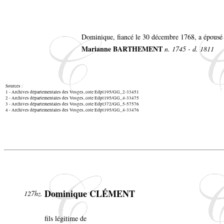
Dominique, fiancé le 30 décembre 1768, a épousé
Marianne BARTHEMENT
n. 1745 - d. 1811
Sources :
1 - Archives départementales des Vosges, cote Edpt195/GG_2-33451
2 - Archives départementales des Vosges, cote Edpt195/GG_4-33475
3 - Archives départementales des Vosges, cote Edpt372/GG_5-57576
4 - Archives départementales des Vosges, cote Edpt195/GG_4-33476
Dominique CLÉMENT
127hz.
fils légitime de