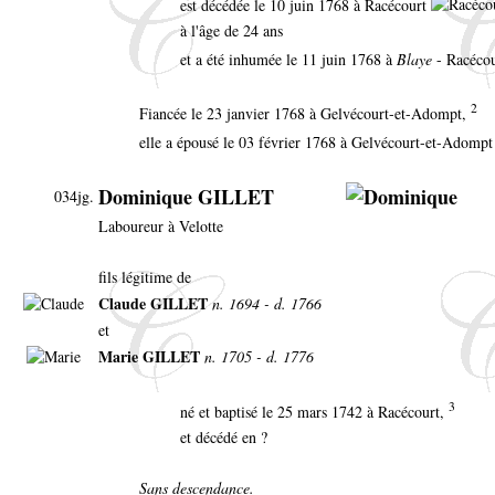
est décédée le 10 juin 1768 à Racécourt
à l'âge de 24 ans
et a été inhumée le 11 juin 1768 à
Blaye
- Racéco
2
Fiancée le 23 janvier 1768 à Gelvécourt-et-Adompt,
elle a épousé le 03 février 1768 à Gelvécourt-et-Adompt
Dominique GILLET
034jg.
Laboureur à Velotte
fils légitime de
Claude GILLET
n. 1694 - d. 1766
et
Marie GILLET
n. 1705 - d. 1776
3
né et baptisé le 25 mars 1742 à Racécourt,
et décédé en ?
Sans descendance.