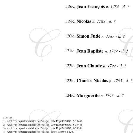
Jean François
118ic.
n. 1784 - d. ?
Nicolas
119ic.
n. 1785 - d. ?
Simon Jude
120ic.
n. 1787 - d. ?
Jean Baptiste
121ic.
n. 1789 - d. ?
Jean Claude
122ic.
n. 1792 - d. ?
Charles Nicolas
123ic.
n. 1795 - d. 
Marguerite
124ic.
n. 1797 - d. ?
Sources :
1 - Archives départementales des Vosges, cote Edpt195/GG_3-33460
2 - Archives départementales des Vosges, cote Edpt195/GG_5-33486
3 - Archives départementales des Vosges, cote Edpt340/GG_8-54146
4 - Archives départementales des Vosges, cote 4E340/3-54207