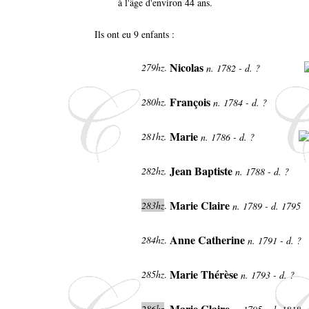
à l'âge d'environ 44 ans.
Ils ont eu 9 enfants :
Nicolas
279hz
.
n. 1782 - d. ?
François
280hz.
n. 1784 - d. ?
Marie
281hz.
n. 1786 - d. ?
Jean Baptiste
282hz.
n. 1788 - d. ?
Marie Claire
283hz
.
n. 1789 - d. 1795
Anne Catherine
284hz
.
n. 1791 - d. ?
Marie Thérèse
285hz
.
n. 1793 - d. ?
Marie Claire
286hz
.