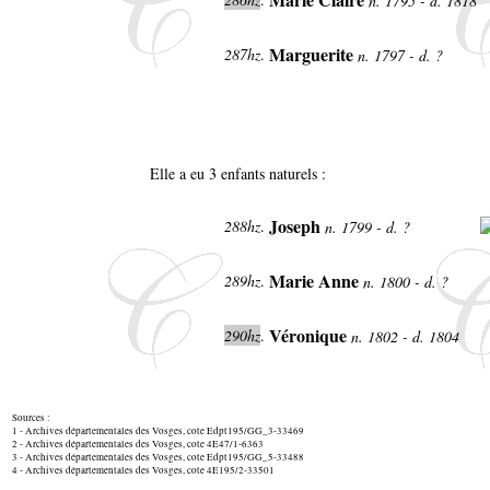
n. 1795 - d. 1818
Marguerite
287hz
.
n. 1797 - d. ?
Elle a eu 3 enfants naturels :
Joseph
288hz
.
n. 1799 - d. ?
Marie Anne
289hz
.
n. 1800 - d. ?
Véronique
290hz
.
n. 1802 - d. 1804
Sources :
1 - Archives départementales des Vosges, cote Edpt195/GG_3-33469
2 - Archives départementales des Vosges, cote 4E47/1-6363
3 - Archives départementales des Vosges, cote Edpt195/GG_5-33488
4 - Archives départementales des Vosges, cote 4E195/2-33501