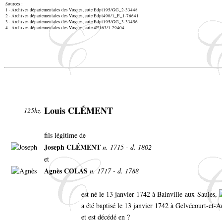
Sources :
1 - Archives départementales des Vosges, cote Edpt195/GG_2-33448
2 - Archives départementales des Vosges, cote Edpt498/1_E_1-76641
3 - Archives départementales des Vosges, cote Edpt195/GG_3-33456
4 - Archives départementales des Vosges, cote 4E163/1-29404
Louis CLÉMENT
125hz.
fils légitime de
Joseph CLÉMENT
n. 1715 - d. 1802
et
Agnès COLAS
n. 1717 - d. 1788
est né le 13 janvier 1742 à Bainville-aux-Saules,
a été baptisé le 13 janvier 1742 à Gelvécourt-et
et est décédé en ?