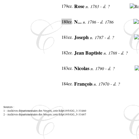
Rose
179ez.
n. 1783 - d. ?
N...
180ez
.
n. 1786 - d. 1786
Joseph
181ez.
n. 1787 - d. ?
Jean Baptiste
182ez.
n. 1788 - d. ?
Nicolas
183ez.
n. 1790 - d. ?
François
184ez.
n. 17970 - d. ?
Sources :
1 - Archives départementales des Vosges, cote Edpt195/GG_3-33460
2 - Archives départementales des Vosges, cote Edpt195/GG_5-33487