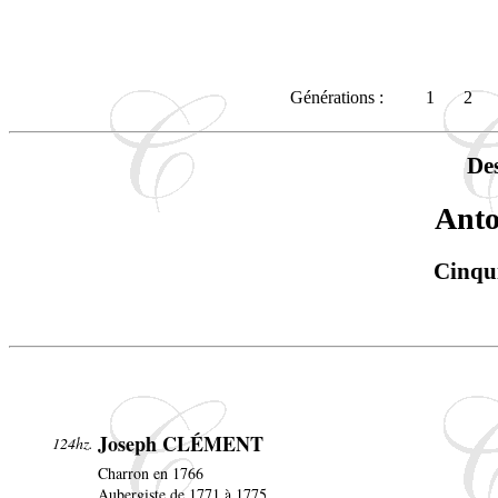
Générations :
1
2
De
Ant
Cinqu
Joseph CLÉMENT
124hz.
Charron en 1766
Aubergiste de 1771 à 1775