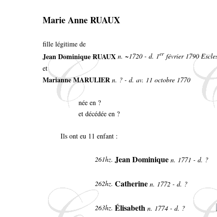
Marie Anne RUAUX
fille légitime de
er
Jean Dominique RUAUX
n. ~1720 - d. 1
février 1790 Escle
et
Marianne MARULIER
n. ? - d. av. 11 octobre 1770
née en ?
et décédée en ?
Ils ont eu 11 enfant :
Jean Dominique
261hz
.
n. 1771 - d. ?
Catherine
262hz
.
n. 1772 - d. ?
Élisabeth
263hz
.
n. 1774 - d. ?