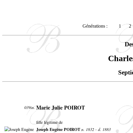
Générations :
1
2
De
Charl
Septi
Marie Julie POIROT
039in.
fille légitime de
Joseph Eugène POIROT
n. 1832 - d. 1883