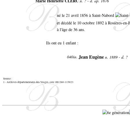
Marie Henriette CLERC
n. ? - d. ap. 1876
né le 21 avril 1856 à Saint-Nabord
et décédé le 10 octobre 1892 à Rosières-en
à l'âge de 36 ans.
Ils ont eu 1 enfant :
Jean Eugène
040in
.
n. 1889 - d. ?
Source :
1 - Archives départementales des Vosges, cote 1R1260-115823