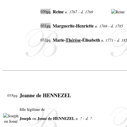
Reine
030gq
.
n. 1767 - d. 1769
Marguerite-Henriette
031gq
.
n. 1769 - d. 1785
Marie-
Thérèse
-Élisabeth
032gq.
n. 1771 - d. 18
Jeanne de HENNEZEL
018gq.
fille légitime de
Joseph
Josué de HENNEZEL
ou
n. ? - d. ?