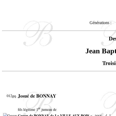
Générations :
De
Jean Bap
Trois
Josué de BONNAY
012gq.
er
fils légitime 1
jumeau de
Guyon de BONNAY de La VILLE-AUX-BOIS
n. 1668 - d. ?