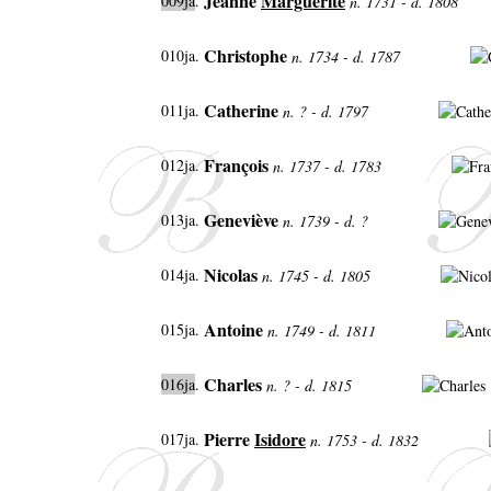
Jeanne
Marguerite
009ja
.
n. 1731 - d. 1808
Christophe
010ja.
n. 1734 - d. 1787
Catherine
011ja.
n. ? - d. 1797
François
012ja.
n. 1737 - d. 1783
Geneviève
013ja.
n. 1739 - d. ?
Nicolas
014ja.
n. 1745 - d. 1805
Antoine
015ja.
n. 1749 - d. 1811
Charles
016ja
.
n. ? - d. 1815
Pierre
Isidore
017ja.
n. 1753 - d. 1832