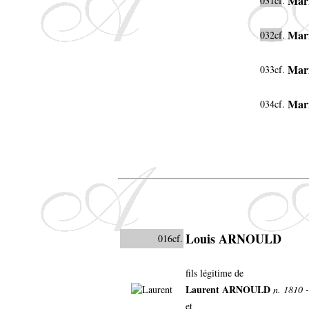
Mar
031cf
.
Mar
032cf
.
Mar
033cf.
Mar
034cf.
Louis ARNOULD
016cf.
fils légitime de
Laurent ARNOULD
n. 1810 
et