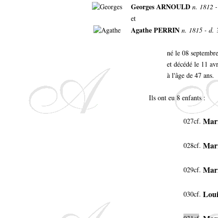
Georges ARNOULD
n. 1812 -
et
Agathe PERRIN
n. 1815 - d. 
né le 08 septembr
et décédé le 11 av
à l'âge de 47 ans.
Ils ont eu 8 enfants :
Mar
027cf.
Mari
028cf.
Mar
029cf.
Loui
030cf.