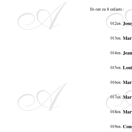
Ils ont eu 8 enfants :
Jos
012en.
Mar
013en.
Jea
014en.
Lou
015en.
Mari
016en.
Mar
017en.
Mari
018en.
Cons
019en.