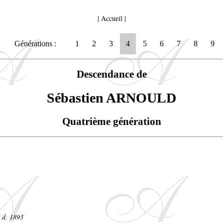
|
Accueil
|
Générations :
1
2
3
4
5
6
7
8
9
Descendance de
Sébastien ARNOULD
Quatrième génération
- d. 1893