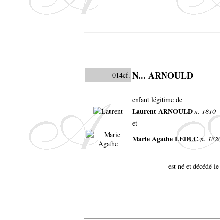
N... ARNOULD
014cf.
enfant légitime de
Laurent ARNOULD
n. 1810 
et
Marie Agathe LEDUC
n. 182
est né et décédé l