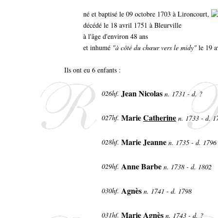
né et baptisé le 09 octobre 1703 à Lironcourt,
décédé le 18 avril 1751 à Bleurville
à l'âge d'environ 48 ans
et inhumé
"à côté du chœur vers le midy"
le 19 a
Ils ont eu 6 enfants :
Jean Nicolas
026hf.
n. 1731 - d. ?
Marie
Catherine
027hf.
n. 1733 - d. 
Marie Jeanne
028hf.
n. 1735 - d. 179
Anne Barbe
029hf.
n. 1738 - d. 1802
Agnès
030hf.
n. 1741 - d. 1798
Marie Agnès
031hf.
n. 1743 - d. ?