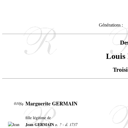
Générations :
De
Loui
Trois
Marguerite GERMAIN
010fq.
fille légitime de
Jean GERMAIN
n. ? - d. 1737