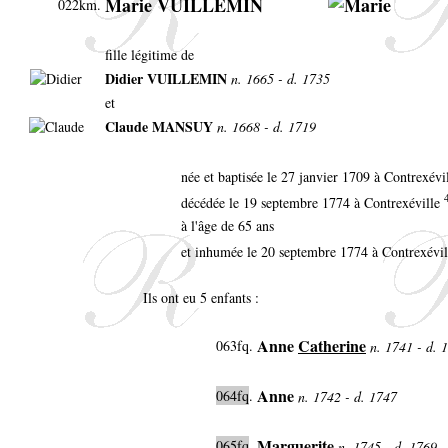
Marie VUILLEMIN
022km.
fille légitime de
Didier VUILLEMIN
n. 1665 - d. 1735
et
Claude MANSUY
n. 1668 - d. 1719
née et baptisée le 27 janvier 1709 à Contrexévi
décédée le 19 septembre 1774 à Contrexéville
à l'âge de 65 ans
et inhumée le 20 septembre 1774 à Contrexévi
Ils ont eu 5 enfants :
Anne
Catherine
063fq.
n. 1741 - d. 
Anne
064fq
.
n. 1742 - d. 1747
Marguerite
065fq
.
n. 1745 - d. 1769