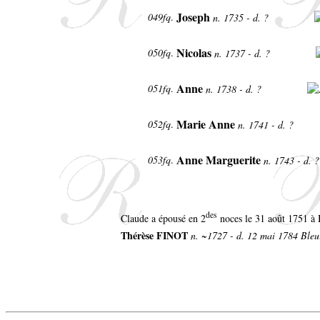
Joseph
049fq
.
n. 1735 - d. ?
Nicolas
050fq
.
n. 1737 - d. ?
Anne
051fq
.
n. 1738 - d. ?
Marie Anne
052fq
.
n. 1741 - d. ?
Anne Marguerite
053fq
.
n. 1743 - d. 
des
Claude a épousé en 2
noces le 31 août 1751 à B
Thérèse FINOT
n. ~1727 - d. 12 mai 1784 Bleur