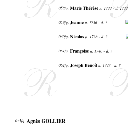
Marie Thérèse
058fq
.
n. 1733 - d. 173
Jeanne
059fq
.
n. 1736 - d. ?
Nicolas
060fq
.
n. 1738 - d. ?
Françoise
061fq
.
n. 1740 - d. ?
Joseph Benoît
062fq
.
n. 1743 - d. ?
Agnès GOLLIER
025fq.